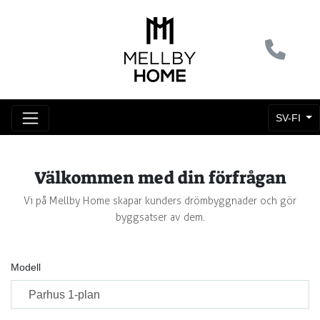
SV-FI
Välkommen med din förfrågan
Vi på Mellby Home skapar kunders drömbyggnader och gör
byggsatser av dem.
Modell