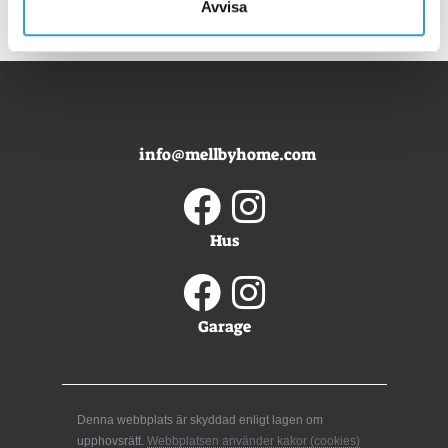
Avvisa
info@mellbyhome.com
Hus
Garage
Denna webbplats är skyddad enligt lagen om
upphovsrätt.
Webbplatsen använder kakor (cookies)