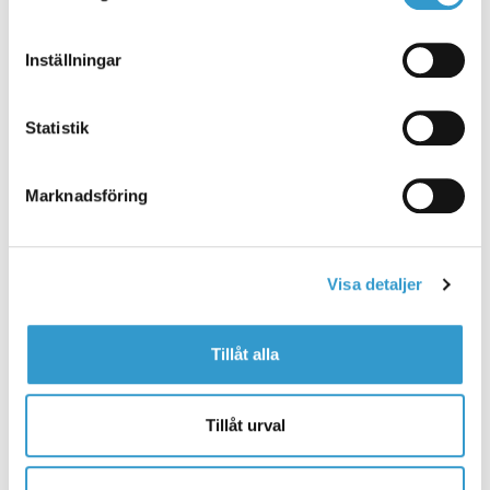
Stad
*
Inställningar
Beskrivning & Önskemål
Statistik
Marknadsföring
Visa detaljer
Tillåt alla
0 of 1000 max characters
Berätta för oss vad du tycker är viktigt med din byggnad.
Tillåt urval