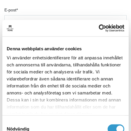
E-post
*
Namn
*
Denna webbplats använder cookies
Vi använder enhetsidentifierare för att anpassa innehållet
och annonserna till användarna, tillhandahålla funktioner
för sociala medier och analysera vår trafik. Vi
Telefonnummer
*
vidarebefordrar även sådana identifierare och annan
information från din enhet till de sociala medier och
annons- och analysföretag som vi samarbetar med.
Dessa kan i sin tur kombinera informationen med annan
Postnummer
*
information som du har tillhandahållit eller som de har
samlat in när du har använt deras tjänster.
Samtyckesval
Nödvändig