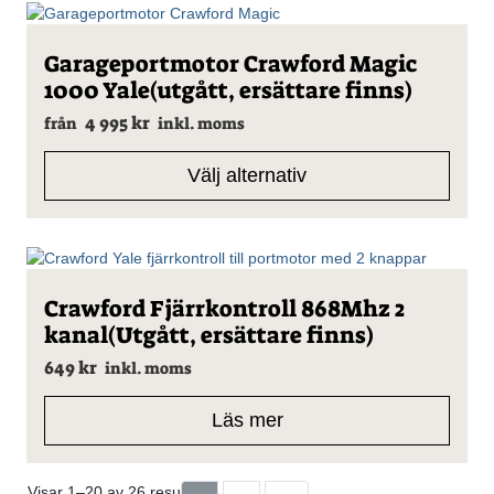
kan
väljas
på
Den
Garageportmotor Crawford Magic
produktsidan
här
1000 Yale(utgått, ersättare finns)
produkten
har
4 995
kr
från
inkl. moms
flera
varianter.
Välj alternativ
De
olika
alternativen
kan
väljas
på
Crawford Fjärrkontroll 868Mhz 2
produktsidan
kanal(Utgått, ersättare finns)
649
kr
inkl. moms
Läs mer
Visar 1–20 av 26 resultat