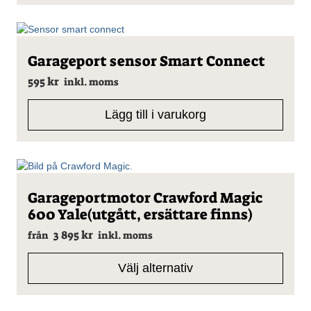
Garageport sensor Smart Connect
595
kr
inkl. moms
Lägg till i varukorg
Den
Garageportmotor Crawford Magic
här
600 Yale(utgått, ersättare finns)
produkten
har
3 895
kr
från
inkl. moms
flera
varianter.
Välj alternativ
De
olika
alternativen