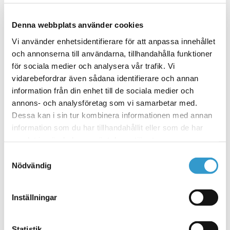
Lägg till i varukorg
Denna webbplats använder cookies
Vi använder enhetsidentifierare för att anpassa innehållet
och annonserna till användarna, tillhandahålla funktioner
Crawford Trådad knapp – till
för sociala medier och analysera vår trafik. Vi
garageportmotor
vidarebefordrar även sådana identifierare och annan
information från din enhet till de sociala medier och
249
kr
inkl. moms
annons- och analysföretag som vi samarbetar med.
Dessa kan i sin tur kombinera informationen med annan
Lägg till i varukorg
information som du har tillhandahållit eller som de har
samlat in när du har använt deras tjänster.
Samtyckesval
Nödvändig
Crawford Fotocell – portsäkerhet
1395
kr
inkl. moms
Inställningar
Lägg till i varukorg
Statistik