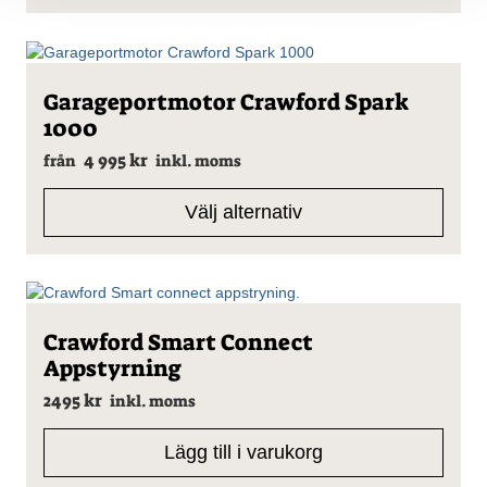
olika
alternativen
kan
väljas
på
Den
Garageportmotor Crawford Spark
produktsidan
här
1000
produkten
har
4 995
kr
från
inkl. moms
flera
varianter.
Välj alternativ
De
olika
alternativen
kan
väljas
på
Crawford Smart Connect
produktsidan
Appstyrning
2495
kr
inkl. moms
Lägg till i varukorg