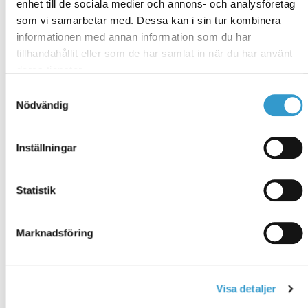
autokatosten osalta 5–7 viikkoa ja pientaloissa ja
enhet till de sociala medier och annons- och analysföretag
vapaa-ajan asunnoissa 8–10 viikkoa. Toimitusaika
som vi samarbetar med. Dessa kan i sin tur kombinera
lasketaan siitä, kun olet saanut rakennusluvan ja
informationen med annan information som du har
lähettänyt meille toimituspyynnön. Perustuspaketit
tillhandahållit eller som de har samlat in när du har använt
voidaan toimittaa kahden viikon kuluessa.
deras tjänster.
Toimituspyynnössä määrität perustuksen
Samtyckesval
toimitusviikon (jos olet tilannut meiltä perustuspaketin)
Nödvändig
ja rakennuksen toimitusviikon. Toimitusaika voi joskus
olla pidempi ajoittaisen suuremman kysynnän takia, tai
jos olet valinnut toimitukseesi erikoismateriaaleja,
Inställningar
joiden toimitusaika meille on pidempi. (Nämä
materiaalit on merkitty tarjouksen ja sopimuksen
Statistik
mukana tulevassa materiaalikuvauksessa keltaisella.)
Varmistat toimituksen haluttuun aikaan tilaamalla
autotallisi ajoissa.
Marknadsföring
Rakentaminen
Autotallin tai autokatoksen rakennusaika riippuu
Visa detaljer
tietysti paljon valitsemastasi toimitustavasta. Jos olet