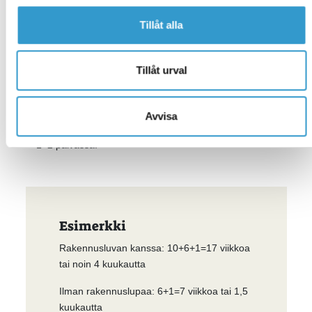
valinnut autotallin pystytyksen meiltä, se tapahtuu
nopeasti. Normaalikokoisen, eristämättömän noin 6 x
Tillåt alla
6 metrin kokoisista elementeistä koostuvan autotallin
pystyttäminen kestää alle viikon. Rakennus on säältä
suojassa noin 1–2 päivässä.
Tillåt urval
Jos pystytät rakennuksen itse, perusmallisen autotallin
pystyttäminen kahden henkilön voimin vie noin viikon.
Avvisa
Tässäkin tapauksessa rakennus on säältä suojassa
1–2 päivässä.
Esimerkki
Rakennusluvan kanssa: 10+6+1=17 viikkoa
tai noin 4 kuukautta
Ilman rakennuslupaa: 6+1=7 viikkoa tai 1,5
kuukautta