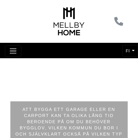
FI
ATT BYGGA ETT GARAGE ELLER EN
CARPORT KAN TA OLIKA LÅNG TID
BEROENDE PÅ OM DU BEHÖVER
BYGGLOV, VILKEN KOMMUN DU BOR I
OCH SJÄLVKLART OCKSÅ PÅ VILKEN TYP