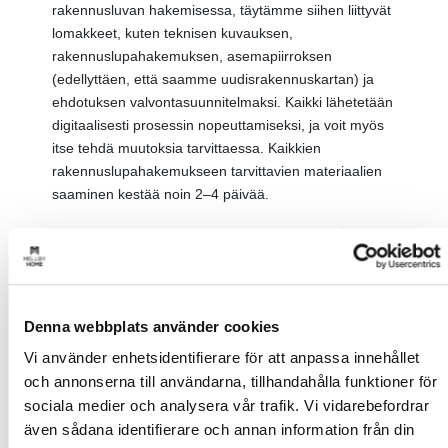
rakennusluvan hakemisessa, täytämme siihen liittyvät
lomakkeet, kuten teknisen kuvauksen,
rakennuslupahakemuksen, asemapiirroksen
(edellyttäen, että saamme uudisrakennuskartan) ja
ehdotuksen valvontasuunnitelmaksi. Kaikki lähetetään
digitaalisesti prosessin nopeuttamiseksi, ja voit myös
itse tehdä muutoksia tarvittaessa. Kaikkien
rakennuslupahakemukseen tarvittavien materiaalien
saaminen kestää noin 2–4 päivää.
Rakennuslupaprosessi
Rakennusluvan käsittelyaika riippuu asuinkuntasi
käsittelyajoista. Hyvä rakennuslupapohja helpottaa
usein rakennuslupaprosessia. Rakennusluvan
Denna webbplats använder cookies
käsittely kestää noin 10 viikkoa.
Vi använder enhetsidentifierare för att anpassa innehållet
och annonserna till användarna, tillhandahålla funktioner för
Toimitus
sociala medier och analysera vår trafik. Vi vidarebefordrar
även sådana identifierare och annan information från din
Mellby Homen normaali toimitusaika on autotallien ja