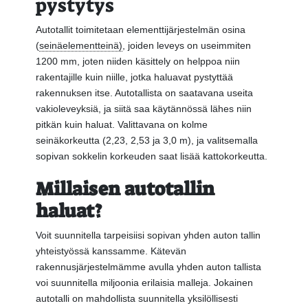
pystytys
Autotallit toimitetaan elementtijärjestelmän osina
(
seinäelementteinä)
, joiden leveys on useimmiten
1200 mm, joten niiden käsittely on helppoa niin
rakentajille kuin niille, jotka haluavat pystyttää
rakennuksen itse. Autotallista on saatavana useita
vakioleveyksiä, ja siitä saa käytännössä lähes niin
pitkän kuin haluat. Valittavana on kolme
seinäkorkeutta (2,23, 2,53 ja 3,0 m), ja valitsemalla
sopivan sokkelin korkeuden saat lisää kattokorkeutta.
Millaisen autotallin
haluat?
Voit suunnitella tarpeisiisi sopivan yhden auton tallin
yhteistyössä kanssamme. Kätevän
rakennusjärjestelmämme avulla yhden auton tallista
voi suunnitella miljoonia erilaisia malleja. Jokainen
autotalli on mahdollista suunnitella yksilöllisesti