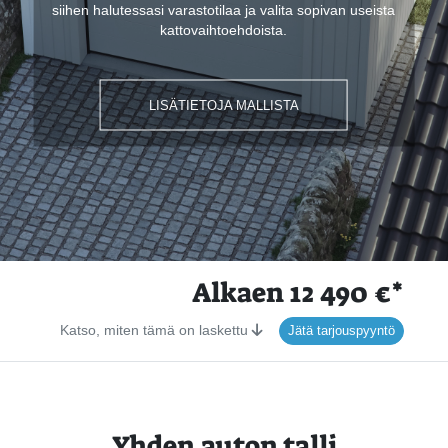
siihen halutessasi varastotilaa ja valita sopivan useista
kattovaihtoehdoista.
LISÄTIETOJA MALLISTA
LISÄTIETOJA MALLISTA
LISÄTIETOJA MALLISTA
LISÄTIETOJA MALLISTA
LISÄTIETOJA MALLISTA
LISÄTIETOJA MALLISTA
LISÄTIETOJA MALLISTA
LISÄTIETOJA MALLISTA
LISÄTIETOJA MALLISTA
Alkaen 12 490 €*
Katso, miten tämä on laskettu
Jätä tarjouspyyntö
Yhden auton talli