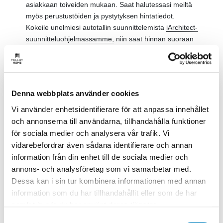
asiakkaan toiveiden mukaan. Saat halutessasi meiltä
myös perustustöiden ja pystytyksen hintatiedot.
Kokeile unelmiesi autotallin suunnittelemista
iArchitect-
suunnitteluohjelmassamme,
niin saat hinnan suoraan
ohjelmassa, tai
ota yhteyttä, niin autamme
mielellämme.
Esimerkki yhden auton
Denna webbplats använder cookies
tallista
Vi använder enhetsidentifierare för att anpassa innehållet
Jotta saat käsityksen autotalleistamme, olemme
och annonserna till användarna, tillhandahålla funktioner
suunnitelleet muutamia esimerkkimalleja yhden auton
för sociala medier och analysera vår trafik. Vi
tallista. Voit tilata ne juuri sellaisenaan tai avata ne
vidarebefordrar även sådana identifierare och annan
suunnitteluohjelmassamme, jossa voit tehdä
information från din enhet till de sociala medier och
haluamasi muutokset ja saat hinnan saman tien. Voit
annons- och analysföretag som vi samarbetar med.
myös suunnitella oman
ratkaisun suunnitteluohjelmalla
Dessa kan i sin tur kombinera informationen med annan
tai hyödyntää apuamme.
information som du har tillhandahållit eller som de har
samlat in när du har använt deras tjänster.
Samtyckesval