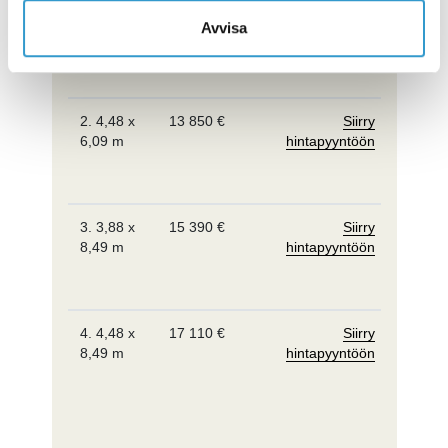
1. 3,88 x
12 490 €
Siirry
Avvisa
6,09 m
hintapyyntöön
Suunnit
niin
hi
2. 4,48 x
13 850 €
Siirry
6,09 m
hintapyyntöön
Suunnit
niin
hi
3. 3,88 x
15 390 €
Siirry
8,49 m
hintapyyntöön
Suunnit
niin
hi
4. 4,48 x
17 110 €
Siirry
8,49 m
hintapyyntöön
Suunnit
niin
hi