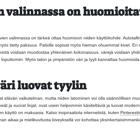
n valinnassa on huomioit
ivien valinnassa on tärkeä ottaa huomioon niiden käyttökohde. Autotallin
myös tietty paksuus. Patiolle sopivat myös hieman ohuemmat kivet. Eri mu
ivistä voidaan muodostaa yhtenäinen kokonaisuus, värejä voidaan yhdist
 loputtomiin. Myös talon ja ympäristön väri ja tyyli kannattaa huomioida
äri luovat tyylin
at elävän vaikutelman, mutta niiden latominen voi olla säännöllisen mu
elkeät ja suorat linjat, ovat usein helpommin käsiteltäviä ja luovat mode
iden käyttö on makuasia. Katso inspiraatiota internetistä, kuten
Pinteresti
man aikaa ja mielikuvitusta kiveyksellä voi kohottaa yksinkertaisimmankin