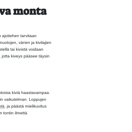
ava monta
 ajotiehen tarvitaan
otojen, värien ja kivilajien
ellä tai kivistä voidaan
, jotta kiveys pääsee täysin
otoisia kiviä haastavampaa.
rnin vaikutelman. Loppujen
stä
, ja päästä mielikuvitus
 tontin ilmettä.