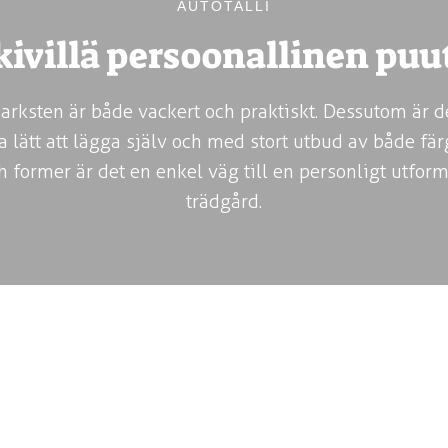
AUTOTALLI
kivillä persoonallinen puu
arksten är både vackert och praktiskt. Dessutom är d
ta lätt att lägga själv och med stort utbud av både fär
h former är det en enkel väg till en personligt utfor
trädgård.