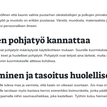
llinen että kaunis valinta puutarhan oleskelutilojen ja polkujen pinnaksi
ttö ja muotoilu on erittäin joustavaa. Väristä, muodosta, materiaalista 
lesi persoonallisen ilmeen.
en pohjatyö kannattaa
tavat pohjatyöt määräytyvät käyttökohteen mukaan. Suurelle kuormituksell
kivet ja huolelliset pohjatyöt. Pohjatyöt ovat tietysti aina tärkeät, mutta
n kuormitukselle alttiissa kohdissa.
inen ja tasoitus huolellis
alle tuleva maa ja varmista, että kaato on oikeaan suuntaan. Jos maa on
lle tarvitaan myös kantava kerros esimerkiksi kivimursketta, jonka pääl
arjaamalla niihin saumaushiekkaa, joka kastellaan. Työhön kuluu hieman