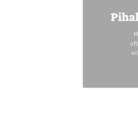
Piha
M
of
oc