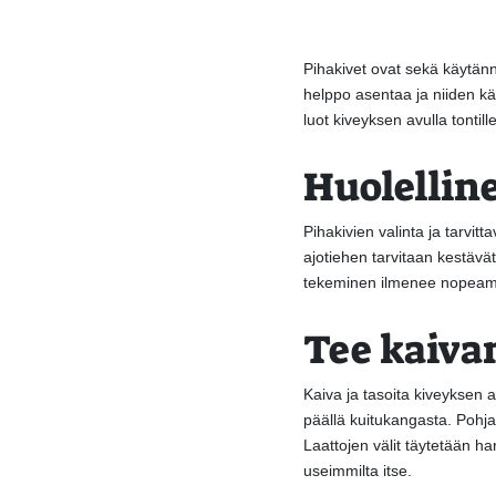
Pihakivet ovat sekä käytännö
helppo asentaa ja niiden käy
luot kiveyksen avulla tontil
Huolellin
Pihakivien valinta ja tarvit
ajotiehen tarvitaan kestävät 
tekeminen ilmenee nopeammi
Tee kaivam
Kaiva ja tasoita kiveyksen 
päällä kuitukangasta. Pohja
Laattojen välit täytetään h
useimmilta itse.