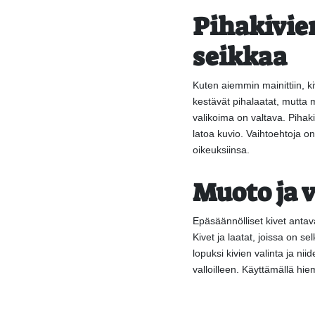
Pihakivie
seikkaa
Kuten aiemmin mainittiin, k
kestävät pihalaatat, mutta 
valikoima on valtava. Pihak
latoa kuvio. Vaihtoehtoja on
oikeuksiinsa.
Muoto ja v
Epäsäännölliset kivet antav
Kivet ja laatat, joissa on s
lopuksi kivien valinta ja ni
valloilleen. Käyttämällä hie