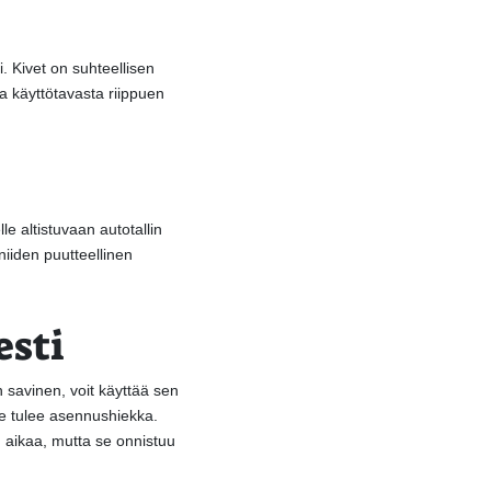
. Kivet on suhteellisen
ja käyttötavasta riippuen
e altistuvaan autotallin
 niiden puutteellinen
esti
 savinen, voit käyttää sen
le tulee asennushiekka.
 aikaa, mutta se onnistuu