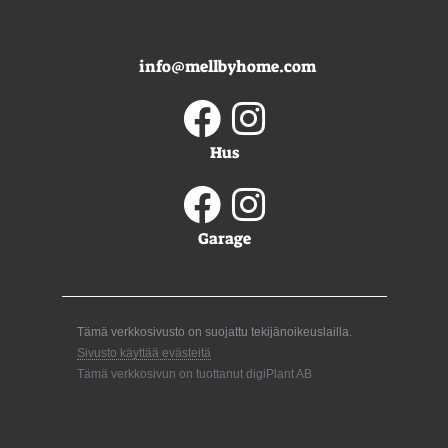
info@mellbyhome.com
Hus
Garage
Tämä verkkosivusto on suojattu tekijänoikeuslailla.
Sivusto käyttää evästeitä
Tämä verkkosivun on tuottanut digiPlant AB