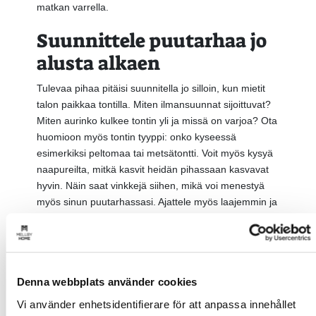
matkan varrella.
Suunnittele puutarhaa jo
alusta alkaen
Tulevaa pihaa pitäisi suunnitella jo silloin, kun mietit
talon paikkaa tontilla. Miten ilmansuunnat sijoittuvat?
Miten aurinko kulkee tontin yli ja missä on varjoa? Ota
huomioon myös tontin tyyppi: onko kyseessä
esimerkiksi peltomaa tai metsätontti. Voit myös kysyä
naapureilta, mitkä kasvit heidän pihassaan kasvavat
hyvin. Näin saat vinkkejä siihen, mikä voi menestyä
myös sinun puutarhassasi. Ajattele myös laajemmin ja
hae inspiraatiota puistoista ja muista luovista
ympäristöistä. Vaikka resurssit ja käytettävissä olevat
pinnat ovat rajalliset, voit löytää ideoita ja pieniä
yksityiskohtia, jotka sopivat myös pienempään tilaan.
Denna webbplats använder cookies
Moodboard-taulun kokoaminen kuvista, lehtileikkeistä
ja muista inspiroivista lähteistä on hyvä tapa koota
Vi använder enhetsidentifierare för att anpassa innehållet
ideoita yhteen ja saada kokonaiskuva siitä, mistä itse