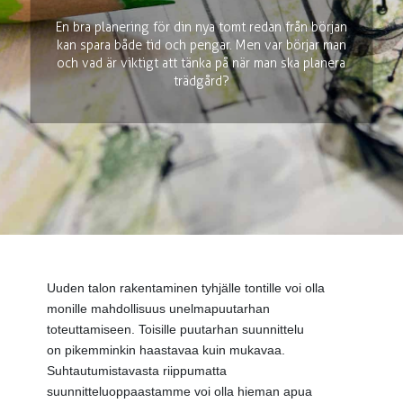
En bra planering för din nya tomt redan från början
kan spara både tid och pengar. Men var börjar man
och vad är viktigt att tänka på när man ska planera
trädgård?
Uuden talon rakentaminen tyhjälle tontille voi olla
monille mahdollisuus unelmapuutarhan
toteuttamiseen. Toisille puutarhan suunnittelu
on
pikemminkin haastavaa kuin mukavaa.
Suhtautumistavasta riippumatta
suunnitteluoppaastamme voi olla hieman apua