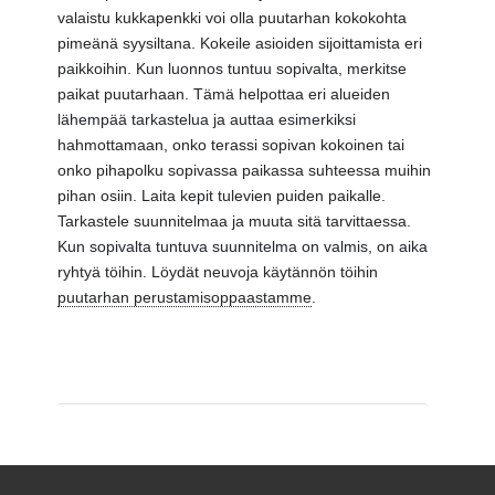
valaistu kukkapenkki voi olla puutarhan kokokohta
pimeänä syysiltana.
Kokeile asioiden sijoittamista eri
paikkoihin. Kun luonnos tuntuu sopivalta, merkitse
paikat puutarhaan. Tämä helpottaa eri alueiden
lähempää tarkastelua ja auttaa esimerkiksi
hahmottamaan, onko terassi sopivan kokoinen tai
onko pihapolku sopivassa paikassa suhteessa muihin
pihan osiin. Laita kepit tulevien puiden paikalle.
Tarkastele suunnitelmaa ja muuta sitä tarvittaessa.
Kun sopivalta tuntuva suunnitelma on valmis, on aika
ryhtyä töihin. Löydät neuvoja käytännön töihin
puutarhan perustamisoppaastamme
.