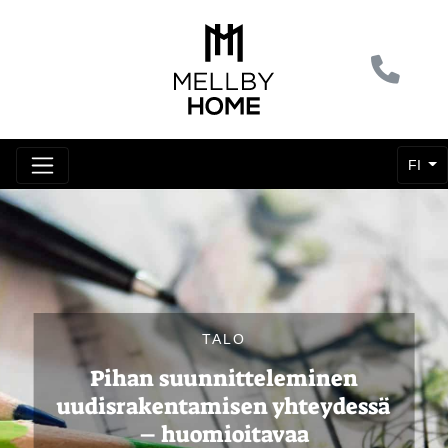
FI
TALO
Pihan suunnitteleminen
uudisrakentamisen yhteydessä
– huomioitavaa