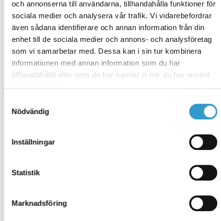
och annonserna till användarna, tillhandahålla funktioner för
pitää.
sociala medier och analysera vår trafik. Vi vidarebefordrar
även sådana identifierare och annan information från din
Tilaa jalkapallolle vai
enhet till de sociala medier och annons- och analysföretag
grillijuhlille?
som vi samarbetar med. Dessa kan i sin tur kombinera
informationen med annan information som du har
Mieti, mihin puutarhaa tullaan käyttämään. Mitä
tillhandahållit eller som de har samlat in när du har använt
toimintoja sinne pitää mahtua ja miten tila jaetaan?
deras tjänster.
Jos olet viherpeukalo, viljelyyn tarkoitettu paikka voi
Samtyckesval
olla toivelistan kärjessä. Useimmat haluavat yhteisen
Nödvändig
alueen leikeille ja peleille sekä paikan ruokailua ja
yhdessäoloa varten. Terassit suunnitellaan usein talon
sisäänkäyntien perusteella, mutta joskus patio voidaan
Inställningar
sijoittaa myös keskelle pihaa. Onko jossakin tontin
kulmassa kaunis ilta-aurinkoinen paikka hieman
etäämpänä talosta? Vietä aikaa tulevassa
Statistik
puutarhassa päivän eri aikoina ja katso, miten aurinko
paistaa pihalle ja missä on varjoisaa.
Marknadsföring
Hoidettava vai