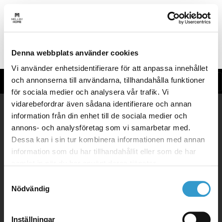
Denna webbplats använder cookies
Vi använder enhetsidentifierare för att anpassa innehållet
och annonserna till användarna, tillhandahålla funktioner
DA
för sociala medier och analysera vår trafik. Vi
vidarebefordrar även sådana identifierare och annan
information från din enhet till de sociala medier och
annons- och analysföretag som vi samarbetar med.
70 10 17 80
Dessa kan i sin tur kombinera informationen med annan
info.da@mellbyhome.com
information som du har tillhandahållit eller som de har
samlat in när du har använt deras tjänster.
Samtyckesval
Nödvändig
Hus
Inställningar