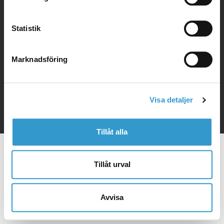
Garage
Statistik
Marknadsföring
This website is protected by copyright law.
The
website uses cookies
This website is produced by digiPlant AB
Visa detaljer
Tillåt alla
Tillåt urval
Avvisa