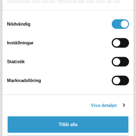
information som du har tillhandahållit eller som de har
samlat in när du har använt deras tjänster.
Rød
Samtyckesval
Nödvändig
Pladetag
Inställningar
Plannja Trend
Statistik
Marknadsföring
Visa detaljer
Dette pladetag har et moderne og stiligt udtryk.
Eftersom den ene pladeside klikkes fast, og den
anden fæstnes med en skrue, der skjules af den
Tillåt alla
næste plade, bliver der ingen synlige skruer.