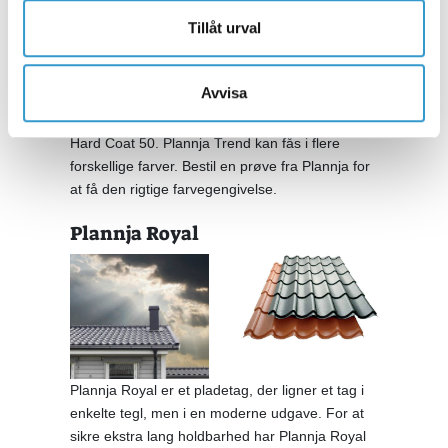
Plannja Trend har en nyudviklet klikfals. Den nye
Tillåt urval
fals er højere og med en ny facon. Det øger
tagets linjer, samtidigt med at funktionaliteten
forbedres, og taget bliver lettere at montere. For
Avvisa
at sikre ekstra lang holdbarhed har Plannja
Trend fået en beskyttende belægning af Plannja
Hard Coat 50. Plannja Trend kan fås i flere
forskellige farver. Bestil en prøve fra Plannja for
at få den rigtige farvegengivelse.
Plannja Royal
Plannja Royal er et pladetag, der ligner et tag i
enkelte tegl, men i en moderne udgave. For at
sikre ekstra lang holdbarhed har Plannja Royal