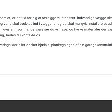
 samlet, er det tid for dig at færdiggøre interiøret. Indvendige vægge s
t og vand skal trækkes ind i væggene, og du skal muligvis installere et u
rligvis af, hvor mange værelser du vil have, og hvilke materialer der væ
ing,
bedes du kontakte os.
veringstider eller ønsker hjælp til planlægningen af din garagekonstrukt