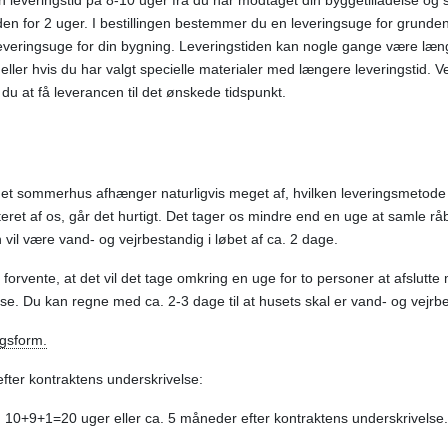
leveringstid på 8-10 uger fra du har modtaget din byggetilladelse og se
en for 2 uger. I bestillingen bestemmer du en leveringsuge for grunden 
everingsuge for din bygning. Leveringstiden kan nogle gange være læng
eller hvis du har valgt specielle materialer med længere leveringstid. Ved
du at få leverancen til det ønskede tidspunkt.
er et sommerhus afhænger naturligvis meget af, hvilken leveringsmetode 
teret af os, går det hurtigt. Det tager os mindre end en uge at samle rå
vil være vand- og vejrbestandig i løbet af ca. 2 dage.
forvente, at det vil det tage omkring en uge for to personer at afslutte
se. Du kan regne med ca. 2-3 dage til at husets skal er vand- og vejrb
ngsform.
fter kontraktens underskrivelse:
 10+9+1=20 uger eller ca. 5 måneder efter kontraktens underskrivelse.