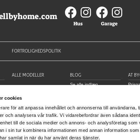
ellbyhome.com
Hus
Garage
FORTROLIGHEDSPOLITIK
ALLE MODELLER
BLOG
AT B
Se alle indlæg
Prisga
Hus
Garan
r cookies
Garager
Bygge
rare för att anpassa innehållet och annonserna till användarna, t
Inspiration
Lever
er och analysera vår trafik. Vi vidarebefordrar även sådana ident
Inklu
 enhet till de sociala medier och annons- och analysföretag som 
 i sin tur kombinera informationen med annan information som
e har samlat in när du har använt deras tjänster.