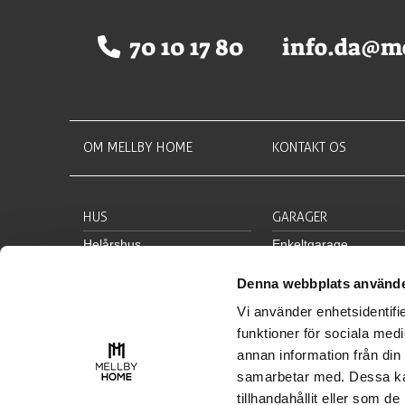
70 10 17 80
info.da@m
OM MELLBY HOME
KONTAKT OS
HUS
GARAGER
Helårshus
Enkeltgarage
Sommerhus
Dobbeltgarage
Denna webbplats använde
Dobbelthus
Carport
Vi använder enhetsidentifie
Rækkehus
Garage med 1. sal
funktioner för sociala medi
Specialgarage
annan information från din
samarbetar med. Dessa kan
tillhandahållit eller som d