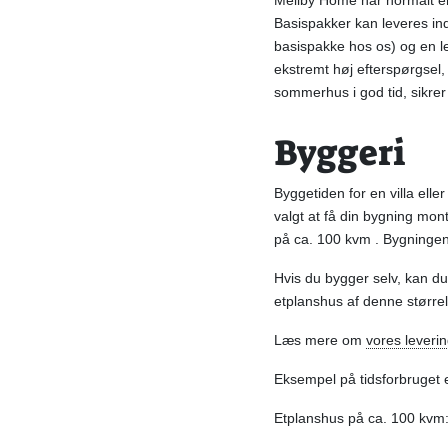
Mellby Home har normalt en 
Basispakker kan leveres ind
basispakke hos os) og en l
ekstremt høj efterspørgsel, 
sommerhus i god tid, sikrer 
Byggeri
Byggetiden for en villa ell
valgt at få din bygning mon
på ca. 100 kvm . Bygningen 
Hvis du bygger selv, kan du 
etplanshus af denne størrel
Læs mere om
vores leveri
Eksempel på tidsforbruget e
Etplanshus på ca. 100 kvm: