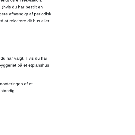
ndt os en rekvisition.
(hvis du har bestilt en
ere afhængigt af periodisk
 at rekvirere dit hus eller
du har valgt. Hvis du har
byggeriet på et etplanshus
 monteringen af et
estandig.