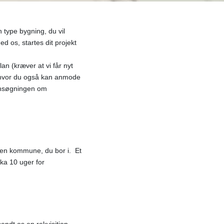
 type bygning, du vil
med os,
startes dit projekt
n (kræver at vi får nyt
g, hvor du også kan anmode
 ansøgningen om
lken kommune, du bor i. Et
rka 10 uger for