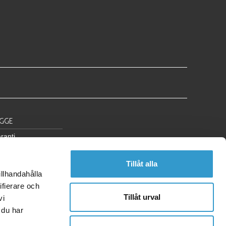
YGGE
ranti
tier
Tillåt alla
standardgaranti
illhandahålla
ing
ifierare och
derede materialer
Tillåt urval
vi
 du har