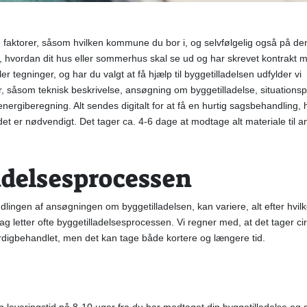
re faktorer, såsom hvilken kommune du bor i, og selvfølgelig også på den
t, hvordan dit hus eller sommerhus skal se ud og har skrevet kontrakt 
r tegninger, og har du valgt at få hjælp til byggetilladelsen udfylder vi
 såsom teknisk beskrivelse, ansøgning om byggetilladelse, situationspla
energiberegning. Alt sendes digitalt for at få en hurtig sagsbehandlin
det er nødvendigt. Det tager ca. 4-6 dage at modtage alt materiale til
adelsesprocessen
dlingen af ansøgningen om byggetilladelsen, kan variere, alt efter hvi
ag letter ofte byggetilladelsesprocessen. Vi regner med, at det tager ci
ærdigbehandlet, men det kan tage både kortere og længere tid.