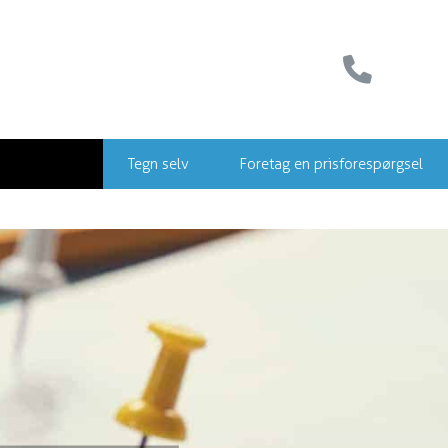
Tegn selv
Foretag en prisforespørgsel