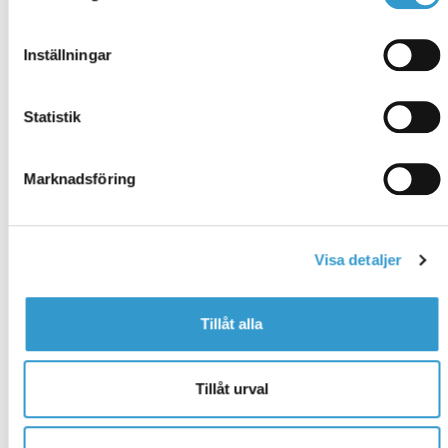
Ydertaget består af bundtag af råplade, tagpap
og betontegl fra Benders.
Inställningar
Indvendigt loft med diffusionsplast, sparsomme
nitter og 13 mm gipsplader, forberedt til
isolering med løs uld.
Statistik
Forruder af træ med dækplade.
Tagvanding, tagrender og nedløbsrør i
metalplade.
Sømforsegling.
Marknadsföring
Udluftninger til ventilation af loftet.
Søm, skrue og fastgørelsesbeslag.
Vil du ændre eller tilføje materialer og se, hvor meget
Visa detaljer
montering koster?
klik her
for at konfigurere din
bygning.
Tillåt alla
Tillåt urval
Alle billeder