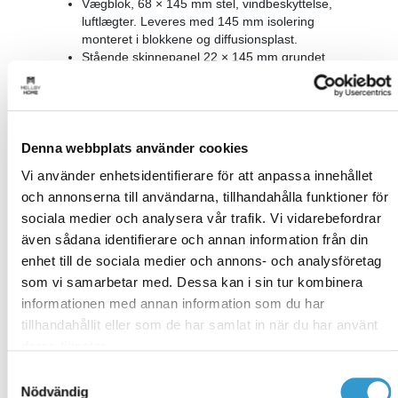
Vægblok, 68 × 145 mm stel, vindbeskyttelse,
luftlægter. Leveres med 145 mm isolering
monteret i blokkene og diffusionsplast.
Stående skinnepanel 22 × 145 mm grundet
hvid. Monteret på vægblok.
Ekstra lineal og isolering for yderligere 70 mm
isolering.
Spånplade og gips til indvendig væg. Leveres
løst.
Denna webbplats använder cookies
Den samlede vægtykkelse er 284 mm.
Vi använder enhetsidentifierare för att anpassa innehållet
Vinduer fra Elitfönster, alu beklædt med U-værdi
och annonserna till användarna, tillhandahålla funktioner för
1,0. Antal og mål efter plantegning. Leveres
samlet i vægblokke med udvendig foring og
sociala medier och analysera vår trafik. Vi vidarebefordrar
plader.
även sådana identifierare och annan information från din
Vinduesdør fra Elitfönster, alu beklædt, U-værdi
enhet till de sociala medier och annons- och analysföretag
1,0. Antal og mål efter plantegning. Leveres
som vi samarbetar med. Dessa kan i sin tur kombinera
samlet i vægblokke med udvendig foring og
informationen med annan information som du har
plader.
Yderdøre fra Diplomat Dörrar U-værdi 1,1. Antal
tillhandahållit eller som de har samlat in när du har använt
og mål efter plantegning. Leveres samlet i
deras tjänster.
vægblokke med udvendig foring og plader.
Samtyckesval
Cantilever, CE-mærket bindingsværk med åbne
Nödvändig
spær.