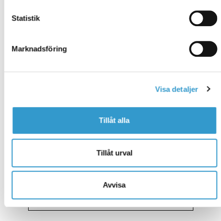
Statistik
Marknadsföring
Materialer til tilvalg
Vores byggesæt er produceret i Sverige med
Visa detaljer
materialer fra førende leverandører. Med
vinduer og døre monteret i vægmodulerne,
Tillåt alla
er det let og hurtigt at bygge. Her kan du
læse om, hvad der indgår og hvilke tilvalg
du kan gøre. Kontakt os, hvis du har nogle
Tillåt urval
spørgsmål.
Avvisa
LÄS MER OM INGÅENDE MATERIAL