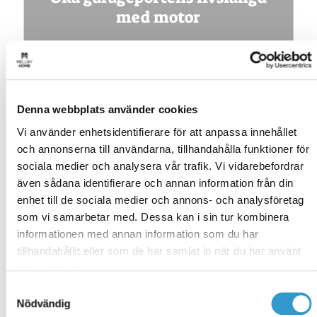
med motor
Denna webbplats använder cookies
Vi använder enhetsidentifierare för att anpassa innehållet
och annonserna till användarna, tillhandahålla funktioner för
sociala medier och analysera vår trafik. Vi vidarebefordrar
även sådana identifierare och annan information från din
enhet till de sociala medier och annons- och analysföretag
som vi samarbetar med. Dessa kan i sin tur kombinera
Försäljningen av portmaskinerier ökar kraftigt och vi
informationen med annan information som du har
på Mellby Home får numera betydligt fler beställningar
tillhandahållit eller som de har samlat in när du har använt
av portar med maskineri än utan. Den största fördelen
deras tjänster.
med en motoriserad garageport är för de allra flesta
Samtyckesval
den bekvämlighet i vardagen som det innebär. Att
Nödvändig
slippa kliva ur bilen för att öppna och stänga porten