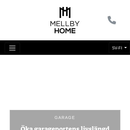
SV-FI
GARAGE
Öka garageportens livslängd