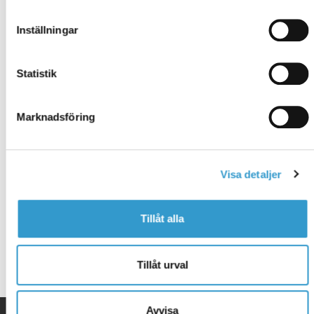
resulterar i ett ökat användande av garaget.
Inställningar
Något som många kanske inte tänkt på är att den
motoriserade porten även får en mycket mjuk och
jämn öppnings- och stängningsrörelse vilket medför
Statistik
mindre slitage på garageporten. Det resulterar i sin tur
i en längre livslängd för garageporten. Med dagens
priser är det en förhållandevis billig investering att
Marknadsföring
köpa en garageportmotor, särskilt om man räknar det
över 10 år som vår garanti gäller.
Visa detaljer
Kontakta gärna oss så berättar vi mer, kontakta oss
här
Tillåt alla
Tillåt urval
Avvisa