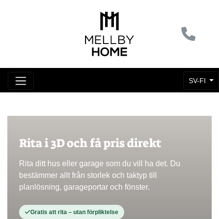
SV-FI
Rita i 3D och få pris direkt
Rita ditt hus eller garage som du vill ha det. Du
bestämmer allt från storlek och taktyp till
planlösning, garageportar och fönster.
Gratis att rita – utan förpliktelse