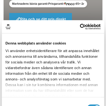
Marknadens bästa garanti
Prisgaranti
65+ år
•
•
•
Rita och se ditt pris direkt
Denna webbplats använder cookies
Vi använder enhetsidentifierare för att anpassa innehållet
och annonserna till användarna, tillhandahålla funktioner
för sociala medier och analysera vår trafik. Vi
vidarebefordrar även sådana identifierare och annan
information från din enhet till de sociala medier och
annons- och analysföretag som vi samarbetar med.
Beskriv och få offert
Dessa kan i sin tur kombinera informationen med annan
information som du har tillhandahållit eller som de har
I vårt korta formulär kan du ange dina
samlat in när du har använt deras tjänster.
kontaktuppgifter och önskemål så återkommer vi till
Samtyckesval
dig inom kort.