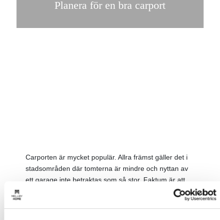
Planera för en bra carport
Carporten är mycket populär. Allra främst gäller det i
stadsområden där tomterna är mindre och nyttan av
ett garage inte betraktas som så stor. Faktum är att
många kunder som behöver förvaring för exempelvis
båten faktiskt föredrar en carport framför ett garage.
Tänk efter vilka behov du har och låt oss hjälpa dig att