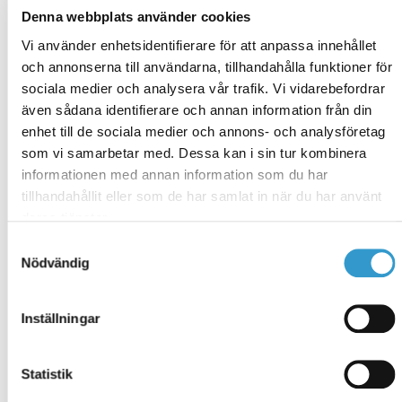
utforma en perfekt lösning för din carport.
Denna webbplats använder cookies
Vi använder enhetsidentifierare för att anpassa innehållet
Kombinera med förråd
och annonserna till användarna, tillhandahålla funktioner för
Att kombinera carporten med ett tätt förråd är en
sociala medier och analysera vår trafik. Vi vidarebefordrar
vanlig lösning som ger möjlighet till förvaring eller
även sådana identifierare och annan information från din
kanske en verkstadsdel. Isolerar du förrådsdelen kan
enhet till de sociala medier och annons- och analysföretag
du få en varm och torr plats för dina saker eller att
som vi samarbetar med. Dessa kan i sin tur kombinera
vara i. Carporten kan byggas för att rymma antingen
informationen med annan information som du har
en eller två bilar, allt beroende på dina behov.
tillhandahållit eller som de har samlat in när du har använt
Självklart erbjuder vi även carport för fler bilar. Då
deras tjänster.
lägger man oftast inkörning på långsidan av
Samtyckesval
carporten.
Nödvändig
Kombinera med garage
Inställningar
För dig som vill ha bilen i ett garage men även en
carportplats finns möjlighet att skapa en byggnad där
halva gaveln består av garage och andra halvan är en
Statistik
carport. Det finns även de som vill ha en