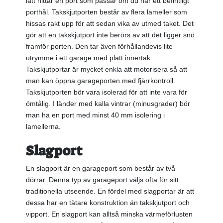
lätt hittar en port som passar om du har ett befintligt
porthål. Takskjutporten består av flera lameller som
hissas rakt upp för att sedan vika av utmed taket. Det
gör att en takskjutport inte berörs av att det ligger snö
framför porten. Den tar även förhållandevis lite
utrymme i ett garage med platt innertak.
Takskjutportar är mycket enkla att motorisera så att
man kan öppna garageporten med fjärrkontroll.
Takskjutporten bör vara isolerad för att inte vara för
ömtålig. I länder med kalla vintrar (minusgrader) bör
man ha en port med minst 40 mm isolering i
lamellerna.
Slagport
En slagport är en garageport som består av två
dörrar. Denna typ av garageport väljs ofta för sitt
traditionella utseende. En fördel med slagportar är att
dessa har en tätare konstruktion än takskjutport och
vipport. En slagport kan alltså minska värmeförlusten