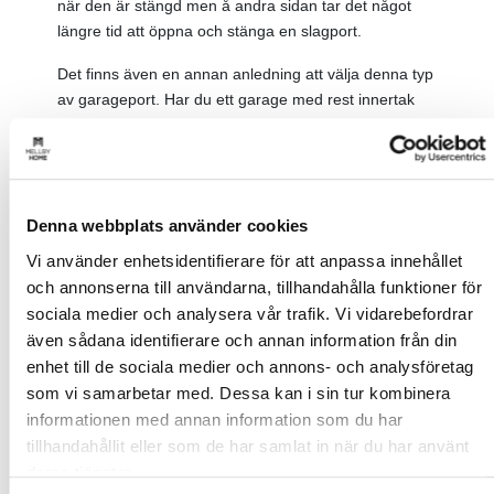
när den är stängd men å andra sidan tar det något
längre tid att öppna och stänga en slagport.
Det finns även en annan anledning att välja denna typ
av garageport. Har du ett garage med rest innertak
(det vill säga öppet till taknock) och vill utnyttja den
extra höjd som det medför är slagporten ett bra val.
Du slipper då ha skenor i taket som stjäl takhöjd.
Du bör dock ha i åtanke att en slagport alltid behöver
Denna webbplats använder cookies
ha ett fritt utrymme framför sig för att den ska kunna
Vi använder enhetsidentifierare för att anpassa innehållet
öppnas. Vintertid innebär det att eventuell snö
och annonserna till användarna, tillhandahålla funktioner för
behöver skottas undan för att porten ska kunna
sociala medier och analysera vår trafik. Vi vidarebefordrar
öppnas. Slagportar är mycket svåra att motorisera och
även sådana identifierare och annan information från din
det kan upplevas som en krånglig process att öppna
enhet till de sociala medier och annons- och analysföretag
först den ena och sen den andra dörren för att sen
som vi samarbetar med. Dessa kan i sin tur kombinera
stänga båda. Det kan alltså vara en bra idé att tänka
informationen med annan information som du har
igenom vad en slagport skulle innebära för dig så att
tillhandahållit eller som de har samlat in när du har använt
bilen inte riskerar att stå utanför garaget oftare inuti av
deras tjänster.
bekvämlighetsskäl.