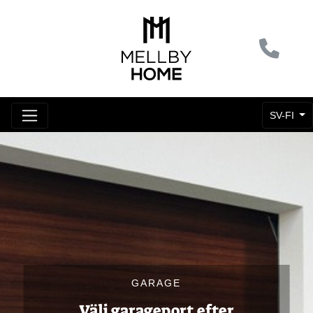
SV-FI
GARAGE
Välj garageport efter