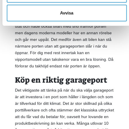
rörliga delar än exempelvis takskjutporten och kräver
Avvisa
därför mindre underhåll. En vipport är enkel att
montera och motorisera. Gamla vipportar vippade mer
utåt och hade också svårt med snö framför porten
men dagens moderna modeller har en annan rörelse
och går mer uppåt. Det medför även att bilen kan stå
närmare porten utan att garageporten slår i när du
öppnar. För dig med rest innertak kan en
vipportsmodell utan takskenor vara en bra lösning. Då
förlorar du takhöjd endast när porten är öppen.
Köp en riktig garageport
Det viktigaste att tänka på när du ska välja garageport
är att investera i en port som håller i längden och som
är tillverkad för ditt klimat. Det är stor skillnad på olika
porttillverkare och ofta stämmer det klassiska uttrycket
att du får vad du betalar för, oavsett hur lovande en
produktbeskrivning än kan verka. Många utlovar 10