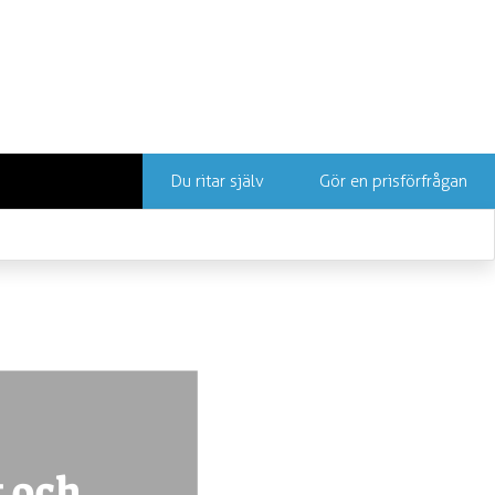
Du ritar själv
Gör en prisförfrågan
t och