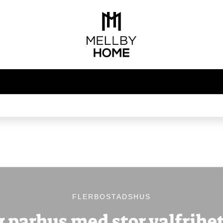
FLERBOSTADSHUS
 parhus med stor valfrihe