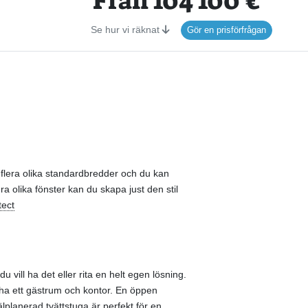
Från 104 100 €*
Se hur vi räknat
Gör en prisförfrågan
 flera olika standardbredder och du kan
ra olika fönster kan du skapa just den stil
tect
 vill ha det eller rita en helt egen lösning.
l ha ett gästrum och kontor. En öppen
lplanerad tvättstuga är perfekt för en