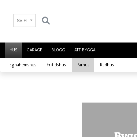
SV-FI
HUS
GARAGE
BLOGG
ATT BYGGA
Föregående
Egnahemshus
Fritidshus
Parhus
Radhus
Bygg