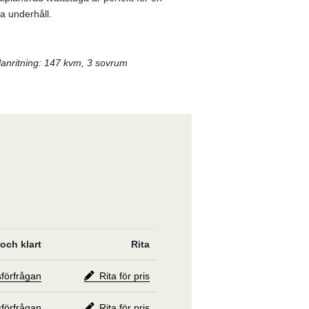
ta underhåll.
lanritning: 147 kvm, 3 sovrum
och klart
Rita
isförfrågan
Rita för pris
isförfrågan
Rita för pris