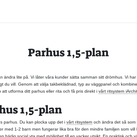
Parhus 1,5-plan
ändra lite på. Vi låter våra kunder sätta samman sitt drömhus. Vi har
långt du vill. Genom att välja takbeklädnad, typ av väggpanel och kombine
tt utforma ditt parhus eller rita och få pris direkt i
vårt ritsystem iArchi
us 1,5-plan
ans parhus. Du kan plocka upp det i
vårt ritsystem
och ändra det så som du
ljer med 1-2 barn men fungerar lika bra för den mindre familjen som vil
härlig social yta med möjlighet till en vacker utsikt. En praktisk och vä