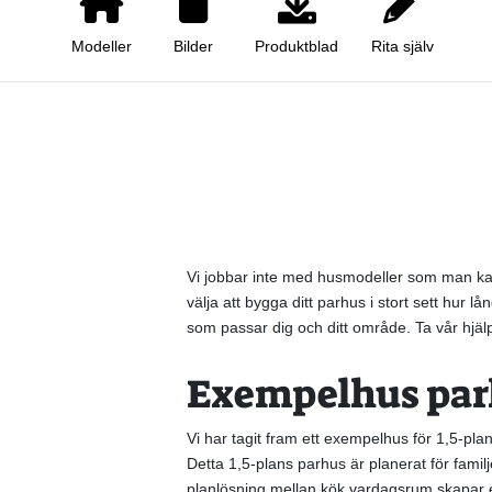
Modeller
Bilder
Produktblad
Rita själv
Vi jobbar inte med husmodeller som man kan 
välja att bygga ditt parhus i stort sett hur 
som passar dig och ditt område. Ta vår hjälp a
Exempelhus parh
Vi har tagit fram ett exempelhus för 1,5-pl
Detta 1,5-plans parhus är planerat för fami
planlösning mellan kök vardagsrum skapar en 