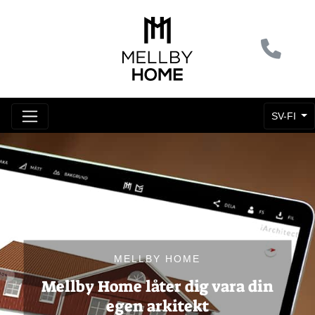
SV-FI
MELLBY HOME
Mellby Home låter dig vara din
egen arkitekt