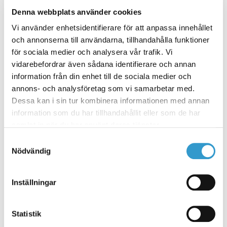
byggnad på tomten och uppleva hur
Denna webbplats använder cookies
det kommer att se ut när det är
Vi använder enhetsidentifierare för att anpassa innehållet
färdigbyggt. Du kan till och med gå in
och annonserna till användarna, tillhandahålla funktioner
för sociala medier och analysera vår trafik. Vi
i din byggnad och se hur utsikten blir
vidarebefordrar även sådana identifierare och annan
från exempelvis
information från din enhet till de sociala medier och
vardagsrumsfönstren. Låt
annons- och analysföretag som vi samarbetar med.
kreativiteten flöda och upplev direkt
Dessa kan i sin tur kombinera informationen med annan
information som du har tillhandahållit eller som de har
hur det kommer se ut.
samlat in när du har använt deras tjänster.
Samtyckesval
Nödvändig
Genom iArchitekt kan du
Inställningar
inte bara få pris för din
byggnad
Statistik