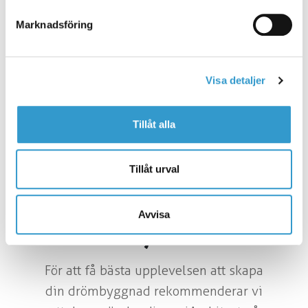
Fyller du i leveransort kan du även få
Marknadsföring
pris för markarbete och grundarbete
samt montage. Du kan välja att göra
delar av projektet själv eller låta oss
Visa detaljer
ta hand om hela leveransen. Genom
iArchitect får du alltid pris på just din
Tillåt alla
byggnad med de val som är relevanta
för dig.
Tillåt urval
Avvisa
Börja rita
För att få bästa upplevelsen att skapa
din drömbyggnad rekommenderar vi