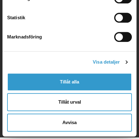
info@mellbyhome.com
Statistik
Hus
Marknadsföring
Garage
Visa detaljer
Tillåt alla
Denna webbplats är skyddad enligt lagen om
upphovsrätt.
Webbplatsen använder kakor (cookies)
Tillåt urval
Webbplatsen är producerad av digiPlant AB
Avvisa