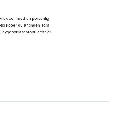
orlek och med en personlig
 oss köper du antingen som
,
byggnormsgaranti
och vår