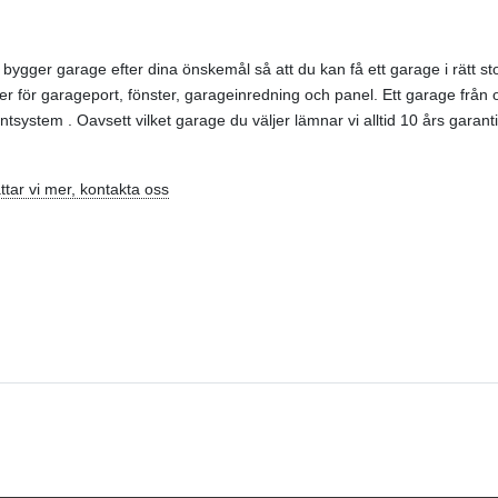
ygger garage efter dina önskemål så att du kan få ett garage i rätt st
jer för
garageport
, fönster,
garageinr
edning
och
panel
. Ett garage från
mentsystem
. Oavsett vilket garage du väljer lämnar vi alltid
10 års garanti
tar vi mer, kontakta oss