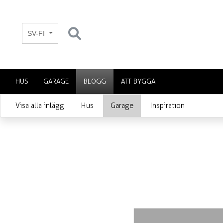
SV-FI
HUS
GARAGE
BLOGG
ATT BYGGA
Visa alla inlägg
Hus
Garage
Inspiration