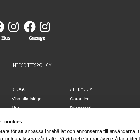
Hus
Garage
INTEGRITETSPOLICY
BLOGG
ATT BYGGA
Visa alla inlägg
Garantier
Hus
Prisgaranti
Garage
Byggnormsgaranti
r cookies
Inspiration
Leverans
rare för att anpassa innehållet och annonserna till användarna, t
g
Ingående material
er och analysera vår trafik. Vi vidarebefordrar även sådana ident