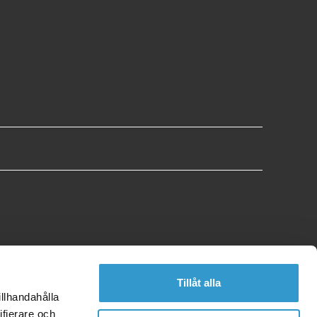
Tillåt alla
illhandahålla
ifierare och