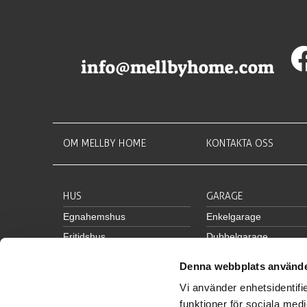
info@mellbyhome.com
OM MELLBY HOME
KONTAKTA OSS
HUS
GARAGE
Egnahemshus
Enkelgarage
Fritidshus
Dubbelgarage
Parhus
Carport
Denna webbplats använde
Radhus
Radgarage
Vi använder enhetsidentifie
Garage med övervånin
funktioner för sociala medi