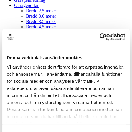
Garageinredning
Garageportar
Bredd 2,5 meter
Bredd 3,0 meter
Bredd 3,5 meter
Bredd 4,5 meter
Bredd 5,0 meter
Bredd 4,0 meter
Portar för avhämtning direkt hos Mellby Home
Tillverkare: Diplomat Dörrar
Tillverkare: Crawford
Denna webbplats använder cookies
Tillbehör: Hörmann
Tillverkare: Wisniowski
Vi använder enhetsidentifierare för att anpassa innehållet
Garagetillbehör
och annonserna till användarna, tillhandahålla funktioner
Golvvärme
Lagergarage
för sociala medier och analysera vår trafik. Vi
Grundpaket
vidarebefordrar även sådana identifierare och annan
Garage
information från din enhet till de sociala medier och
Enkelgarage
Outlet
annons- och analysföretag som vi samarbetar med.
Spännband
Dessa kan i sin tur kombinera informationen med annan
Taksäkerhet
information som du har tillhandahållit eller som de har
Trädgård/Marksten
Dekormaterial
samlat in när du har använt deras tjänster.
Marksten