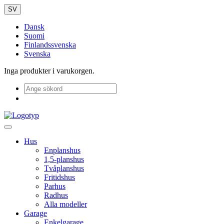
SV
Dansk
Suomi
Finlandssvenska
Svenska
Inga produkter i varukorgen.
Hus
Enplanshus
1,5-planshus
Tvåplanshus
Fritidshus
Parhus
Radhus
Alla modeller
Garage
Enkelgarage