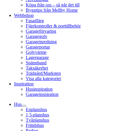
Köpa från oss – så går det till
Byggtips från Mellby Home
Webbshop
Fasadfärg
Fjärrkontroller & porttillbehör
Garageförvaring
Garagegolv
Garageinredning
Garageportar
Golvvärme
Lagergarage
Spännband
Taksäkerhet
Trädgård/Marksten
Visa alla kategorier
Inspiration
Husinspiration
Garageinspiration
Hus
Enplanshus
1,5-planshus
Tvåplanshus
Fritidshus
Parhus