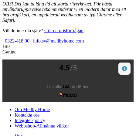
OBS! Det kan ta lång tid att starta ritverktyget. För bästa
användarupplevelse rekommenderar vi en modern dator med ett
bra grafikkort, en uppdaterad webbläsare av typ Chrome eller
Safari.
Vill du inte rita själv?
Gör en prisförfrågan
0322-418 00
info.sv@mellbyhome.com
Hus
Garage
Om Mellby Home
Kontakta oss
Integritetspolicy
Webbshop-Allmänna villkor