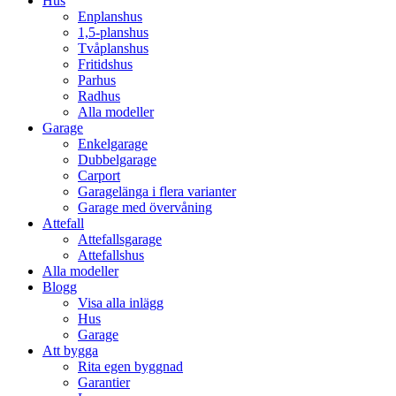
Hus
Enplanshus
1,5-planshus
Tvåplanshus
Fritidshus
Parhus
Radhus
Alla modeller
Garage
Enkelgarage
Dubbelgarage
Carport
Garagelänga i flera varianter
Garage med övervåning
Attefall
Attefallsgarage
Attefallshus
Alla modeller
Blogg
Visa alla inlägg
Hus
Garage
Att bygga
Rita egen byggnad
Garantier