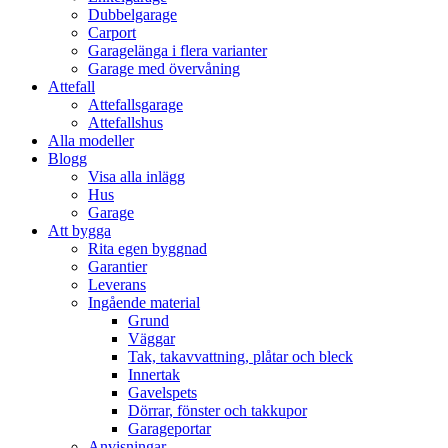
Dubbelgarage
Carport
Garagelänga i flera varianter
Garage med övervåning
Attefall
Attefallsgarage
Attefallshus
Alla modeller
Blogg
Visa alla inlägg
Hus
Garage
Att bygga
Rita egen byggnad
Garantier
Leverans
Ingående material
Grund
Väggar
Tak, takavvattning, plåtar och bleck
Innertak
Gavelspets
Dörrar, fönster och takkupor
Garageportar
Anvisningar