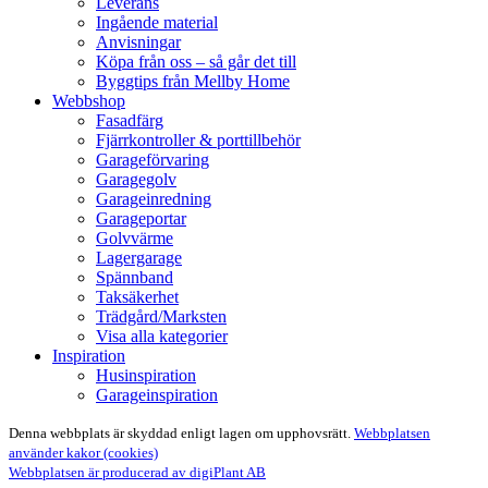
Leverans
Ingående material
Anvisningar
Köpa från oss – så går det till
Byggtips från Mellby Home
Webbshop
Fasadfärg
Fjärrkontroller & porttillbehör
Garageförvaring
Garagegolv
Garageinredning
Garageportar
Golvvärme
Lagergarage
Spännband
Taksäkerhet
Trädgård/Marksten
Visa alla kategorier
Inspiration
Husinspiration
Garageinspiration
Denna webbplats är skyddad enligt lagen om upphovsrätt.
Webbplatsen
använder kakor (cookies)
Webbplatsen är producerad av digiPlant AB