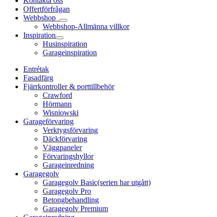
Kontakta oss
Offertförfrågan
Webbshop
Webbshop-Allmänna villkor
Inspiration
Husinspiration
Garageinspiration
Entrétak
Fasadfärg
Fjärrkontroller & porttillbehör
Crawford
Hörmann
Wisniowski
Garageförvaring
Verktygsförvaring
Däckförvaring
Väggpaneler
Förvaringshyllor
Garageinredning
Garagegolv
Garagegolv Basic(serien har utgått)
Garagegolv Pro
Betongbehandling
Garagegolv Premium