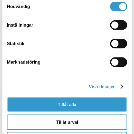
Samtyckesval
Markstensbehandling
Visa alla kategorier
Nödvändig
Du ritar själv
Få ett prisförslag
SV
Inställningar
Dansk
Suomi
Statistik
Finlandssvenska
Svenska
Marknadsföring
Visa detaljer
Stäng filmen
Tillåt alla
Bostadshus
Tillåt urval
Bygga hus - Bestäm själv hur ditt hus ska