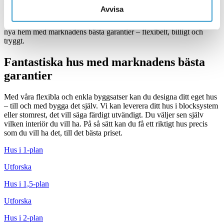
se ut
Avvisa
Utgå från våra exempelhus nedan och låt fantasin flöda. Bygg ditt
nya hem med marknadens bästa garantier – flexibelt, billigt och
tryggt.
Fantastiska hus med marknadens bästa
garantier
Med våra flexibla och enkla byggsatser kan du designa ditt eget hus
– till och med bygga det själv. Vi kan leverera ditt hus i blocksystem
eller stomrest, det vill säga färdigt utvändigt. Du väljer sen själv
vilken interiör du vill ha. På så sätt kan du få ett riktigt hus precis
som du vill ha det, till det bästa priset.
Hus i 1-plan
Utforska
Hus i 1,5-plan
Utforska
Hus i 2-plan