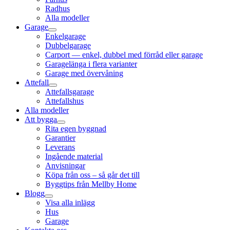
Radhus
Alla modeller
Garage
Enkelgarage
Dubbelgarage
Carport — enkel, dubbel med förråd eller garage
Garagelänga i flera varianter
Garage med övervåning
Attefall
Attefallsgarage
Attefallshus
Alla modeller
Att bygga
Rita egen byggnad
Garantier
Leverans
Ingående material
Anvisningar
Köpa från oss – så går det till
Byggtips från Mellby Home
Blogg
Visa alla inlägg
Hus
Garage