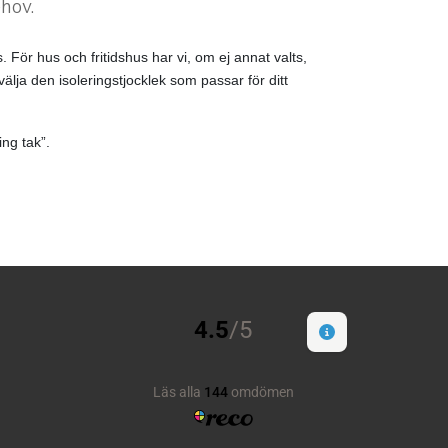
ehov.
. För hus och fritidshus har vi, om ej annat valts,
älja den isoleringstjocklek som passar för ditt
ing tak”.