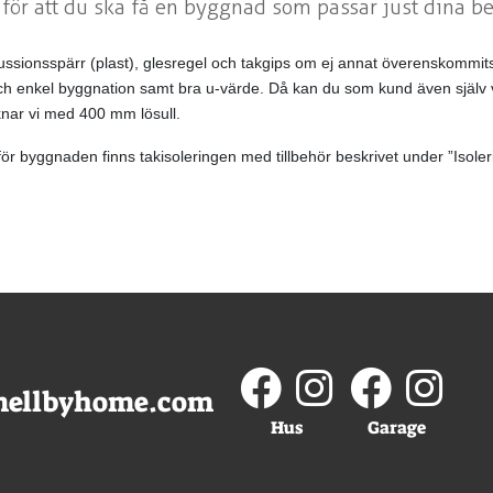
k för att du ska få en byggnad som passar just dina b
iffussionsspärr (plast), glesregel och takgips om ej annat överenskommits
b och enkel byggnation samt bra u-värde. Då kan du som kund även själv v
knar vi med 400 mm lösull.
för byggnaden finns takisoleringen med tillbehör beskrivet under ”Isoler
mellbyhome.com
Hus
Garage