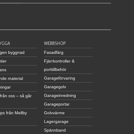
BYGGA
WEBBSHOP
egen byggnad
Fasadfärg
tier
Fjärrkontroller &
porttillbehör
ans
Garageförvaring
nde material
Garagegolv
ningar
Garageinredning
från oss – så går
Garageportar
ps från Mellby
Golvvärme
Lagergarage
Spännband