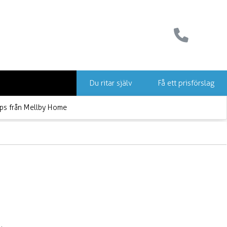
Du ritar själv
Få ett prisförslag
ps från Mellby Home