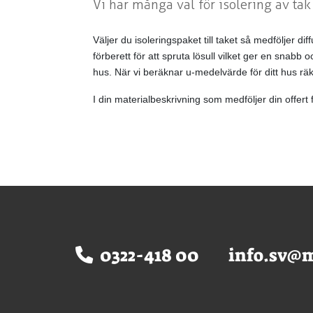
Vi har många val för isolering av ta
Väljer du isoleringspaket till taket så medföljer d
förberett för att spruta lösull vilket ger en snab
hus. När vi beräknar u-medelvärde för ditt hus rä
I din materialbeskrivning som medföljer din offert 
0322-418 00
info.sv@