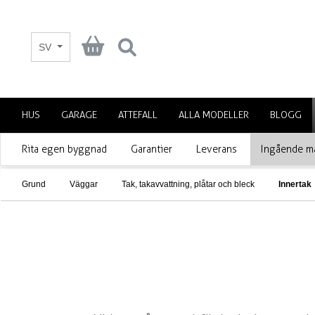
SV
HUS
GARAGE
ATTEFALL
ALLA MODELLER
BLOGG
Rita egen byggnad
Garantier
Leverans
Ingående ma
Grund
Väggar
Tak, takavvattning, plåtar och bleck
Innertak