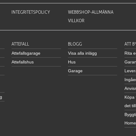
INTEGRITETSPOLICY
WEBBSHOP-ALLMÄNNA
VILLKOR
ATTEFALL
BLOGG
ATT 
Attefallsgarage
Visa alla inlägg
Rita 
Attefallshus
Hus
Garan
Garage
Lever
Ingåe
Anvis
g
Köpa 
det till
Byggti
Home