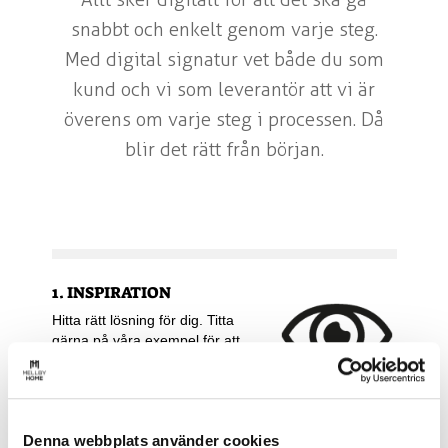
snabbt och enkelt genom varje steg.
Med digital signatur vet både du som
kund och vi som leverantör att vi är
överens om varje steg i processen. Då
blir det rätt från början.
1. INSPIRATION
Hitta rätt lösning för dig. Titta
gärna på våra exempel för att
hämta inspiration eller rita själv.
Du kan även kontrollera
detaljplanen för din tomt så du vet
vilka begränsningar som gäller. Ring oss gärna så
Denna webbplats använder cookies
hjälper vi dig med tips och råd.