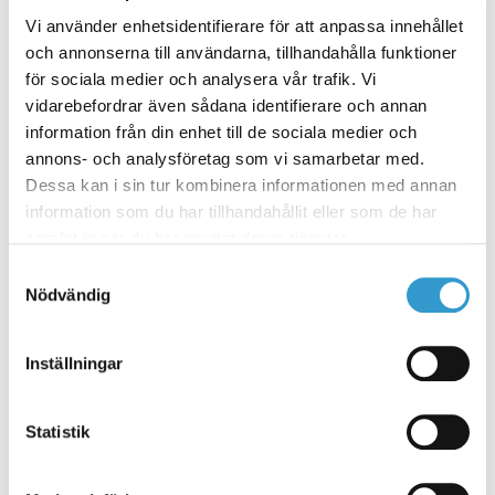
Vi använder enhetsidentifierare för att anpassa innehållet
och annonserna till användarna, tillhandahålla funktioner
2. OFFERT
för sociala medier och analysera vår trafik. Vi
Här på hemsidan kan du begära
vidarebefordrar även sådana identifierare och annan
offert genom att rita, skicka in
information från din enhet till de sociala medier och
ritningar som du redan har eller
bara skicka att vi ska hjälpa dig
annons- och analysföretag som vi samarbetar med.
vidare. Du är alltid välkommen att
Dessa kan i sin tur kombinera informationen med annan
ringa till oss så hjälper vi dig att få offert på ditt projekt.
information som du har tillhandahållit eller som de har
samlat in när du har använt deras tjänster.
3. BYGGLOV
Samtyckesval
Nödvändig
När du godkänt offerten och
tecknat avtal för din byggnad kan
vi hjälpa dig med
Inställningar
bygglovshandlingarna som
behövs. Bygglovsritningar,
situationsplan, konstruktionsritningar och teknisk
Statistik
beskrivning levereras till dig för att du ska kunna söka
bygglov. Hos oss ingår bygglovsritningarna
kostnadsfritt.