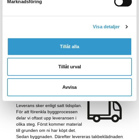
Marknadsföring
4. AVROP
När du fått ditt bygglov beviljat
Visa detaljer
meddelar du oss om detta och vi
skicka ett avrop där du fyller i när
du vill att ditt projekt levereras.
Tillåt alla
Normal leveranstid på byggsatsen
är 5-7 arbetsveckor för ett standardgarage och från 7-
9 arbetsveckor på ett standardhus (tider utan
entreprenad). Har du köpt till montage av byggnaden
Tillåt urval
görs avropet tillsammans med byggaren för att ni skall
få en gemensam projektplan.
Avvisa
5. LEVERANS
Leverans sker enligt satt tidsplan.
För att förenkla byggprocessen
delar vi oftast upp leveransen i
olika steg. Först kommer material
till grunden om ni har köpt det.
Sedan byggnaden. Därefter levereras takbeklädnaden