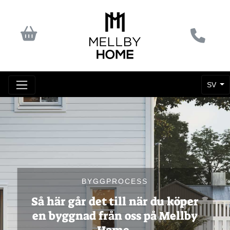
SV
BYGGPROCESS
Så här går det till när du köper
en byggnad från oss på Mellby