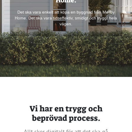
Home.
Det ska vara enkelt att köpa en byggnad från Mellby
Det ska vara enkelt att köpa en byggnad från Mellby
Home. Det ska vara tidseffektiv, smidigt och tryggt hela
Home. Det ska vara tidseffektiv, smidigt och tryggt hela
vägen.
vägen.
Vi har en trygg och
beprövad process.
Allt sker digitalt för att det ska gå