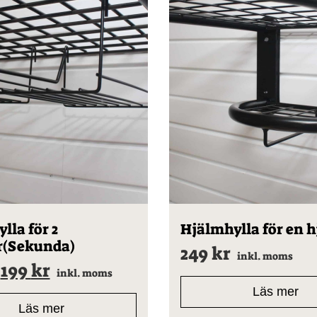
lla för 2
Hjälmhylla för en 
r(Sekunda)
249
kr
inkl. moms
Det
Det
199
kr
inkl. moms
ursprungliga
nuvarande
Läs mer
priset
priset
Läs mer