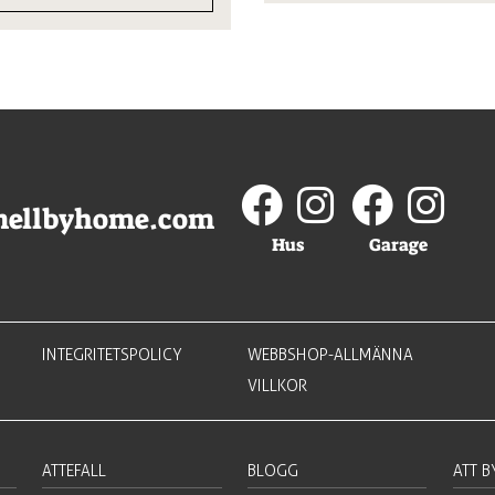
var:
är:
399 kr.
199 kr.
mellbyhome.com
Hus
Garage
INTEGRITETSPOLICY
WEBBSHOP-ALLMÄNNA
VILLKOR
ATTEFALL
BLOGG
ATT 