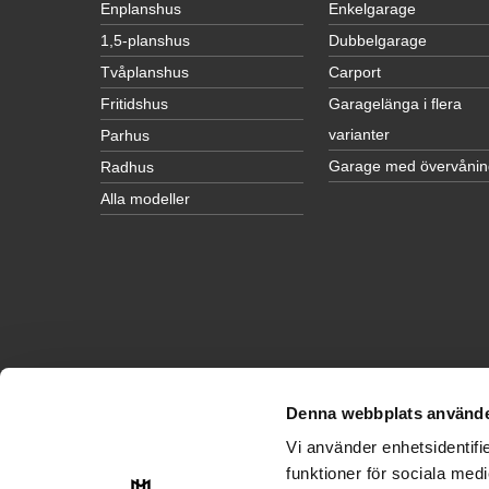
Enplanshus
Enkelgarage
1,5-planshus
Dubbelgarage
Tvåplanshus
Carport
Fritidshus
Garagelänga i flera
varianter
Parhus
Garage med övervånin
Radhus
Alla modeller
Denna webbplats använde
INSPIRATION
Vi använder enhetsidentifie
Husinspiration
funktioner för sociala medi
Garageinspiration