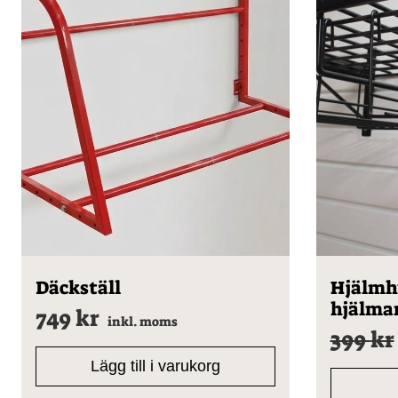
Däckställ
Hjälmhy
hjälma
749
kr
inkl. moms
399
kr
Lägg till i varukorg