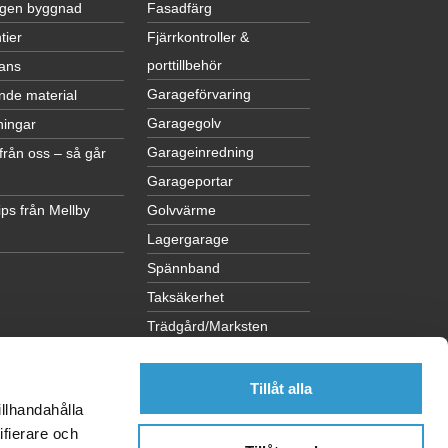
egen byggnad
Fasadfärg
tier
Fjärrkontroller &
porttillbehör
ans
Garageförvaring
nde material
Garagegolv
ningar
Garageinredning
från oss – så går
Garageportar
ps från Mellby
Golvvärme
Lagergarage
Spännband
Taksäkerhet
Trädgård/Marksten
Visa alla kategorier
Tillåt alla
illhandahålla
ifierare och