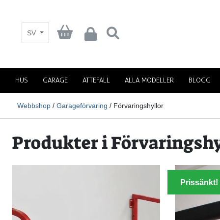
SV
HUS
GARAGE
ATTEFALL
ALLA MODELLER
BLOGG
Webbshop
/
Garageförvaring
/ Förvaringshyllor
Produkter i Förvaringshy
Prissänkt!