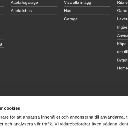
Attefallsgarage
Visa alla inlägg
Rita 
Attefallshus
Hus
Garan
Garage
Lever
Ingåe
Anvis
g
Köpa 
det till
Byggti
Home
r cookies
rare för att anpassa innehållet och annonserna till användarna, t
er och analysera vår trafik. Vi vidarebefordrar även sådana ident