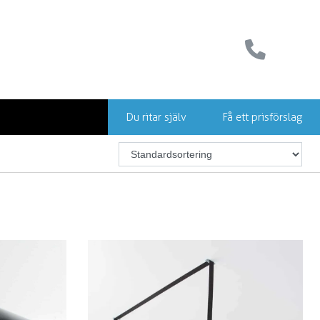
Du ritar själv
Få ett prisförslag