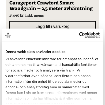
Garageport Crawford Smart
Woodgrain – 2,5 meter avhämtning
13495
kr
inkl. moms
Lägg till i varukorg
Denna webbplats använder cookies
Garageport Crawford Smart
Vi använder enhetsidentifierare för att anpassa innehållet
Woodgrain – 5 meter avhämtning
och annonserna till användarna, tillhandahålla funktioner
21995
kr
inkl. moms
för sociala medier och analysera vår trafik. Vi
vidarebefordrar även sådana identifierare och annan
Lägg till i varukorg
information från din enhet till de sociala medier och
annons- och analysföretag som vi samarbetar med.
Dessa kan i sin tur kombinera informationen med annan
information som du har tillhandahållit eller som de har
samlat in när du har använt deras tjänster.