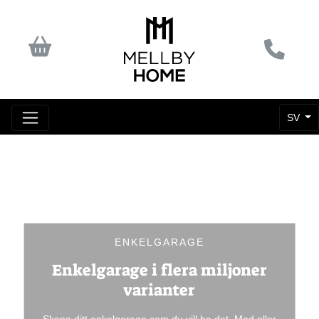
SV
ENKELGARAGE
Enkelgarage i flera miljoner
varianter
Skapa ditt enkelgarage som du vill ha det. Med eller