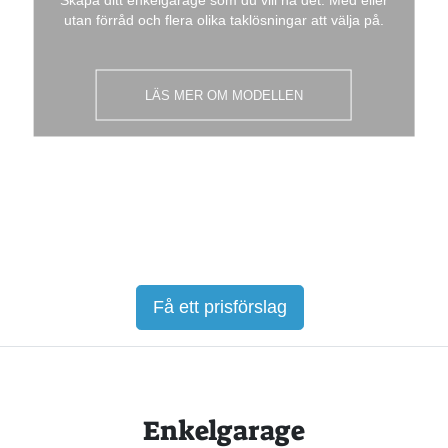
utan förråd och flera olika taklösningar att välja på.
LÄS MER OM MODELLEN
LÄS MER OM MODELLEN
LÄS MER OM MODELLEN
LÄS MER OM MODELLEN
LÄS MER OM MODELLEN
LÄS MER OM MODELLEN
LÄS MER OM MODELLEN
LÄS MER OM MODELLEN
LÄS MER OM MODELLEN
Få ett prisförslag
Enkelgarage