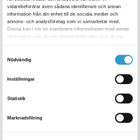
Från 96 722 kr
vidarebefordrar även sådana identifierare och annan
information från din enhet till de sociala medier och
Enkelgarage 19505
annons- och analysföretag som vi samarbetar med.
Enkelgarage med sadeltak och liggande panel.
Dessa kan i sin tur kombinera informationen med annan
Ett litet garage men med allt som behövs.
information som du har tillhandahållit eller som de har
samlat in när du har använt deras tjänster.
Samtyckesval
3.9 m x 6.1 m
23.7 m2
1 plan
1 st
Nödvändig
Inställningar
Statistik
Marknadsföring