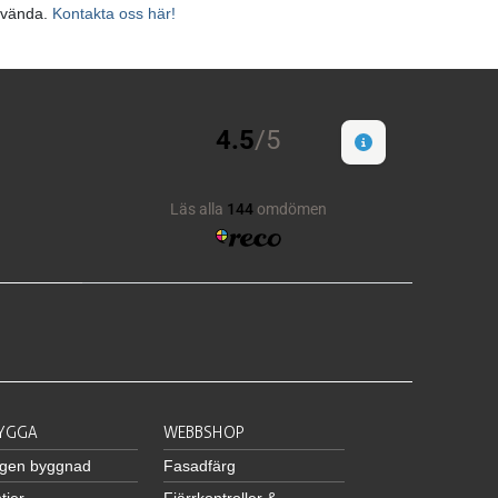
använda.
Kontakta oss här!
BYGGA
WEBBSHOP
egen byggnad
Fasadfärg