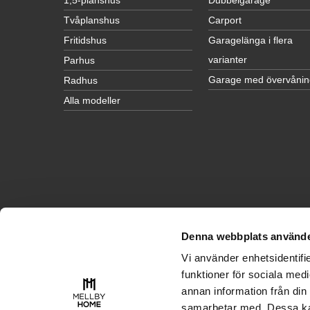
1,5-planshus
Dubbelgarage
Tvåplanshus
Carport
Fritidshus
Garagelänga i flera
varianter
Parhus
Garage med övervånin
Radhus
Alla modeller
Denna webbplats använde
INSPIRATION
Vi använder enhetsidentifie
Husinspiration
funktioner för sociala medi
Garageinspiration
annan information från din
samarbetar med. Dessa kan