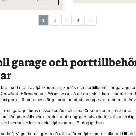
1
2
3
4
→
ll garage och porttillbehör
ar
brett sortiment av fjärrkontroller, kodlås och porttillbehör för garagepo
awford, Hörmann och Wisniowski, så att du enkelt kan hitta rätt produ
smidigare – öppna och stäng porten med ett knapptryck, utan att behöva 
en runt garaget finns också kodlås och tillbehör som gummitrösklar och
n i längden. Alla våra produkter är noggrant utvalda för att ge pålitlig kva
kolfiberlook eller en enkel fjärrkontroll för dagligt bruk.
 modell? Vi guidar dig gärna så att du får en fjärrkontroll eller ett tillb