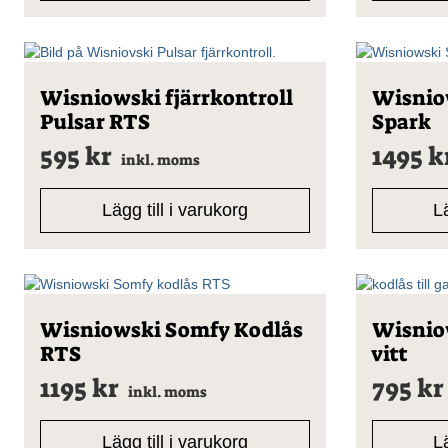
Wisniowski fjärrkontroll
Wisniow
Pulsar RTS
Spark
595
kr
1495
k
inkl. moms
Lägg till i varukorg
Lä
Wisniowski Somfy Kodlås
Wisniow
RTS
vitt
1195
kr
795
kr
inkl. moms
Lägg till i varukorg
Lä