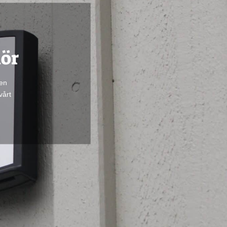
hör
gen
vårt