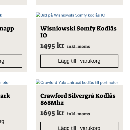
knapp
Wisniowski Somfy Kodlås
IO
1495
kr
inkl. moms
org
Lägg till i varukorg
park
Crawford Silvergrå Kodlås
868Mhz
1695
kr
inkl. moms
org
Lägg till i varukorg