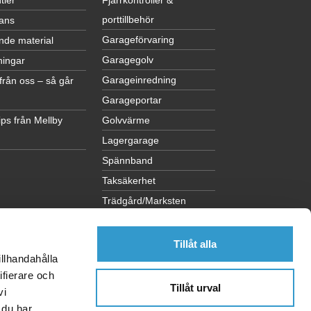
tier
Fjärrkontroller &
porttillbehör
ans
Garageförvaring
nde material
Garagegolv
ningar
Garageinredning
från oss – så går
Garageportar
ps från Mellby
Golvvärme
Lagergarage
Spännband
Taksäkerhet
Trädgård/Marksten
Visa alla kategorier
Tillåt alla
illhandahålla
ifierare och
Tillåt urval
vi
 du har