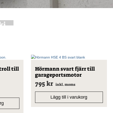
ki
oll till
Hörmann svart fjärr till
garageportsmotor
795
kr
inkl. moms
Lägg till i varukorg
org