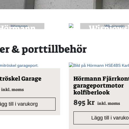
Hörmann
Wisniows
er & porttillbehör
röskel Garage
Hörmann Fjärrkontr
garageportmotor
inkl. moms
kolfiberlook
895
kr
inkl. moms
gg till i varukorg
Lägg till i varuk