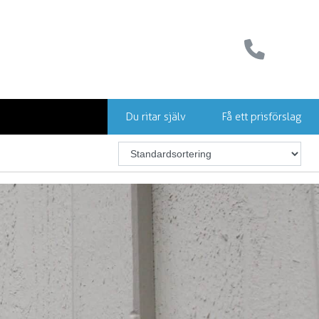
Du ritar själv
Få ett prisförslag