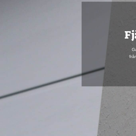
Fj
Ga
frå