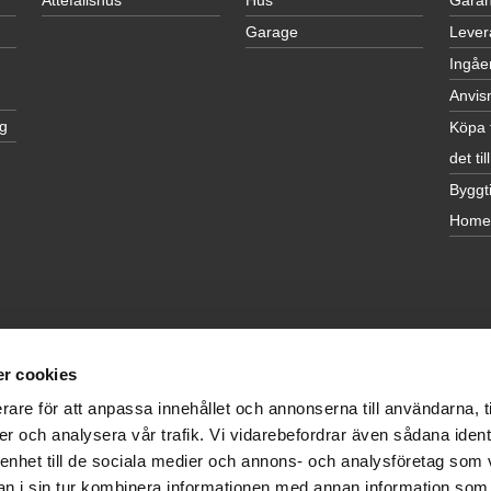
Attefallshus
Hus
Garan
Garage
Lever
Ingåe
Anvis
g
Köpa 
det till
Byggti
Home
r cookies
rare för att anpassa innehållet och annonserna till användarna, t
er och analysera vår trafik. Vi vidarebefordrar även sådana ident
 enhet till de sociala medier och annons- och analysföretag som 
 i sin tur kombinera informationen med annan information som