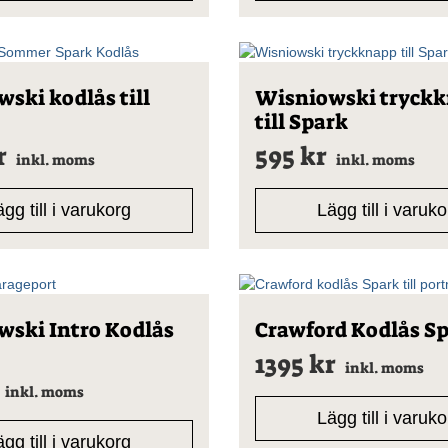
ski kodlås till
Wisniowski tryck
till Spark
r
595
kr
inkl. moms
inkl. moms
gg till i varukorg
Lägg till i varuk
ski Intro Kodlås
Crawford Kodlås S
1395
kr
inkl. moms
inkl. moms
Lägg till i varuk
gg till i varukorg