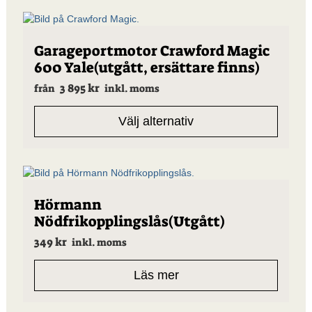
Den
Garageportmotor Crawford Magic
här
600 Yale(utgått, ersättare finns)
produkten
har
3 895
kr
från
inkl. moms
flera
varianter.
Välj alternativ
De
olika
alternativen
kan
väljas
på
Hörmann
produktsidan
Nödfrikopplingslås(Utgått)
349
kr
inkl. moms
Läs mer