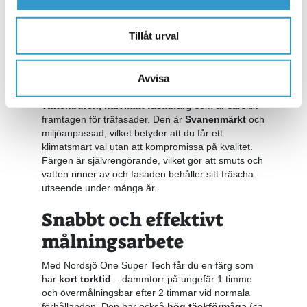
varumärke som i generationer har levererat
pålitliga produkter för det nordiska klimatet.
Tillåt urval
Fasadfärg som håller
länge
Avvisa
Vår storsäljare
Nordsjö One Super Tech
är en
vattenburen, halvmatt fasadfärg
som är särskilt
framtagen för träfasader. Den är
Svanenmärkt
och
miljöanpassad, vilket betyder att du får ett
klimatsmart val utan att kompromissa på kvalitet.
Färgen är självrengörande, vilket gör att smuts och
vatten rinner av och fasaden behåller sitt fräscha
utseende under många år.
Snabbt och effektivt
målningsarbete
Med Nordsjö One Super Tech får du en färg som
har
kort torktid
– dammtorr på ungefär 1 timme
och övermålningsbar efter 2 timmar vid normala
förhållanden. Den har också
hög täckförmåga
(ca