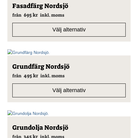
Den
Fasadfärg Nordsjö
här
695
kr
produkten
från
inkl. moms
har
flera
Välj alternativ
varianter.
De
olika
alternativen
kan
Den
väljas
Grundfärg Nordsjö
här
på
495
kr
produkten
från
inkl. moms
produktsidan
har
flera
Välj alternativ
varianter.
De
olika
alternativen
kan
Den
väljas
Grundolja Nordsjö
här
på
345
kr
produkten
från
inkl. moms
produktsidan