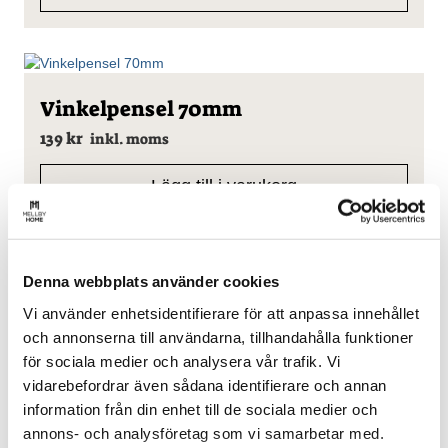
Vinkelpensel 70mm
139
kr
inkl. moms
Lägg till i varukorg
Denna webbplats använder cookies
Den
Maskeringstejp Blå
Vi använder enhetsidentifierare för att anpassa innehållet
här
79
kr
produkten
från
inkl. moms
och annonserna till användarna, tillhandahålla funktioner
har
för sociala medier och analysera vår trafik. Vi
flera
Välj alternativ
vidarebefordrar även sådana identifierare och annan
varianter.
information från din enhet till de sociala medier och
De
annons- och analysföretag som vi samarbetar med.
olika