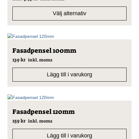
har
flera
Välj alternativ
varianter.
De
olika
alternativen
kan
väljas
Fasadpensel 100mm
på
139
kr
inkl. moms
produktsidan
Lägg till i varukorg
Fasadpensel 120mm
159
kr
inkl. moms
Lägg till i varukorg