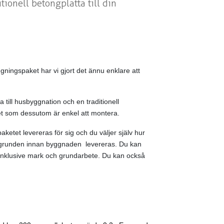
tionell betongplatta till din
ggningspaket har vi gjort det ännu enklare att
till husbyggnation och en traditionell
tet som dessutom är enkel att montera.
etet levereras för sig och du väljer själv hur
t grunden innan byggnaden levereras. Du kan
is inklusive mark och grundarbete. Du kan också