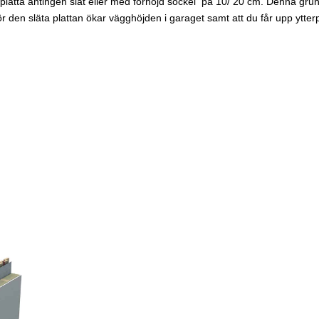
atta antingen slät eller med förhöjd sockel på 10/ 20 cm. Denna grun
den släta plattan ökar vägghöjden i garaget samt att du får upp ytterp