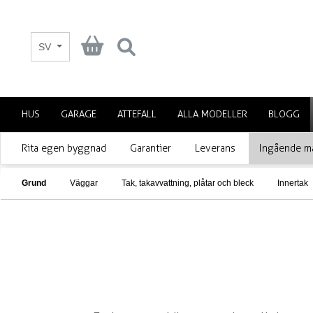
SV
HUS
GARAGE
ATTEFALL
ALLA MODELLER
BLOGG
Rita egen byggnad
Garantier
Leverans
Ingående ma
Grund
Väggar
Tak, takavvattning, plåtar och bleck
Innertak