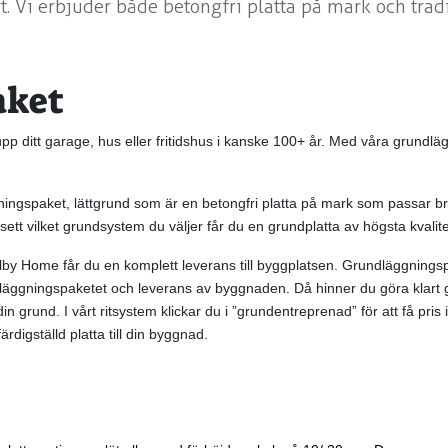
t. Vi erbjuder både betongfri platta på mark och tradi
aket
upp ditt garage, hus eller fritidshus i kanske 100+ år. Med våra grundlä
ngspaket, lättgrund som är en betongfri platta på mark som passar bra 
ett vilket grundsystem du väljer får du en grundplatta av högsta kvali
lby Home får du en komplett leverans till byggplatsen. Grundläggningspak
dläggningspaketet och leverans av byggnaden. Då hinner du göra klar
din grund. I vårt ritsystem klickar du i ”grundentreprenad” för att få pr
rdigställd platta till din byggnad.