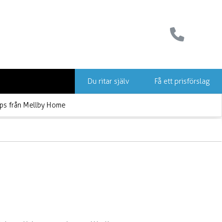
Du ritar själv
Få ett prisförslag
ps från Mellby Home