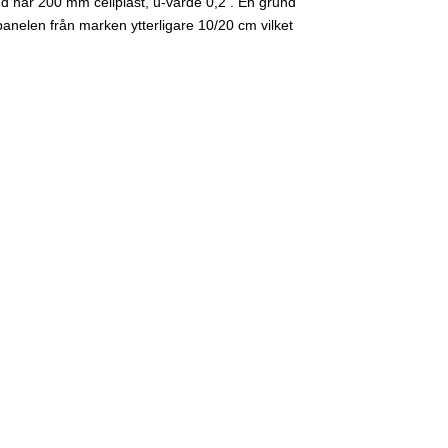
d har 200 mm cellplast, u-värde 0,2 . En grund
anelen från marken ytterligare 10/20 cm vilket