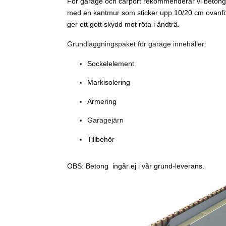
För garage och carport rekommenderar vi betongpl
med en kantmur som sticker upp 10/20 cm ovanför 
ger ett gott skydd mot röta i ändträ.
Grundläggningspaket för garage innehåller:
Sockelelement
Markisolering
Armering
Garagejärn
Tillbehör
OBS: Betong ingår ej i vår grund-leverans.