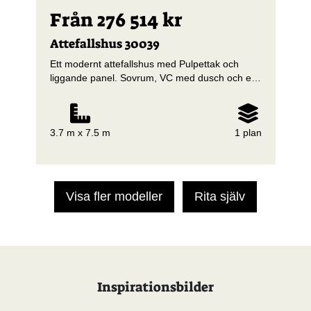
Från 276 514 kr
Attefallshus 30039
Ett modernt attefallshus med Pulpettak och
liggande panel. Sovrum, VC med dusch och ett
kök med utsikt över omgivningarna
3.7 m x 7.5 m
1 plan
Visa fler modeller
Rita själv
Inspirationsbilder