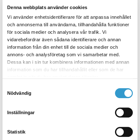
Denna webbplats använder cookies
Vi använder enhetsidentifierare för att anpassa innehållet
och annonserna till användarna, tillhandahålla funktioner
för sociala medier och analysera vår trafik. Vi
vidarebefordrar även sådana identifierare och annan
information från din enhet till de sociala medier och
annons- och analysföretag som vi samarbetar med.
Dessa kan i sin tur kombinera informationen med annan
information som du har tillhandahållit eller som de har
Från 302 386 kr
samlat in när du har använt deras tjänster.
Attefallshus 30076
Samtyckesval
Nödvändig
Attefallshus med 2 sovrum. Det stora
skjutpartiet ger en underbar utsikt och
ljusinsläpp och ökar rymden i detta hus. Perfekt
Inställningar
för gästhus eller Airbnb boende.
5.7 m x 8.8 m
1 plan
Statistik