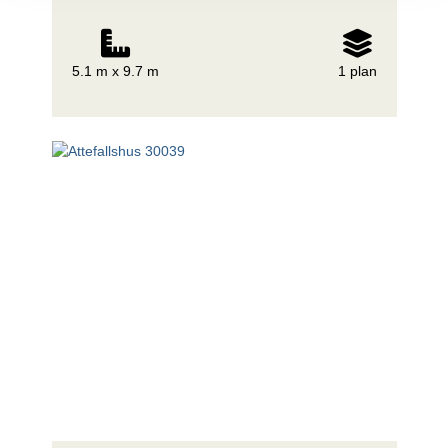
samt toalett med dusch. Ett attefallshus med
hemkänsla.
5.1 m x 9.7 m
1 plan