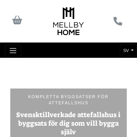
SV
KOMPLETTA BYGGSATSER FÖR
ATTEFALLSHUS
Svensktillverkade attefallshus i
byggsats för dig som vill bygga
själv