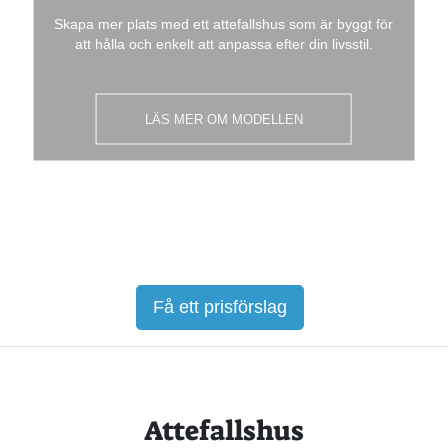
Skapa mer plats med ett attefallshus som är byggt för
att hålla och enkelt att anpassa efter din livsstil.
LÄS MER OM MODELLEN
LÄS MER OM MODELLEN
LÄS MER OM MODELLEN
Få ett prisförslag
Attefallshus