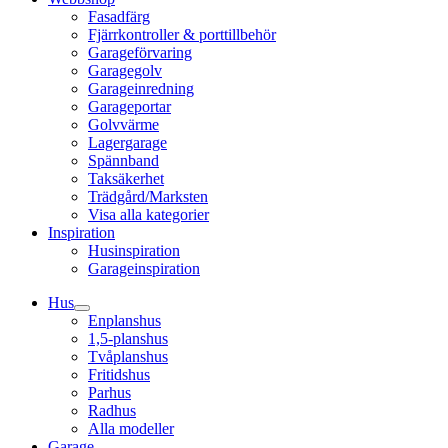
Fasadfärg
Fjärrkontroller & porttillbehör
Garageförvaring
Garagegolv
Garageinredning
Garageportar
Golvvärme
Lagergarage
Spännband
Taksäkerhet
Trädgård/Marksten
Visa alla kategorier
Inspiration
Husinspiration
Garageinspiration
Hus
Enplanshus
1,5-planshus
Tvåplanshus
Fritidshus
Parhus
Radhus
Alla modeller
Garage