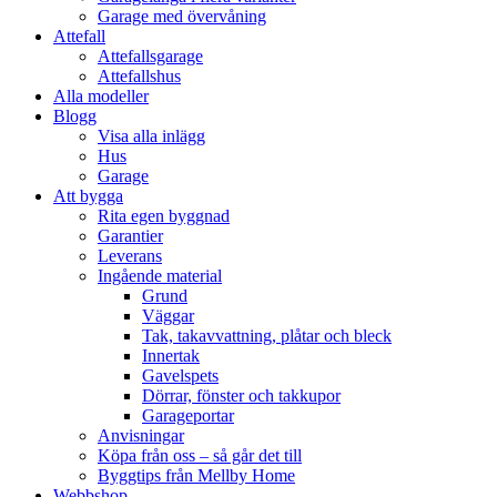
Garage med övervåning
Attefall
Attefallsgarage
Attefallshus
Alla modeller
Blogg
Visa alla inlägg
Hus
Garage
Att bygga
Rita egen byggnad
Garantier
Leverans
Ingående material
Grund
Väggar
Tak, takavvattning, plåtar och bleck
Innertak
Gavelspets
Dörrar, fönster och takkupor
Garageportar
Anvisningar
Köpa från oss – så går det till
Byggtips från Mellby Home
Webbshop