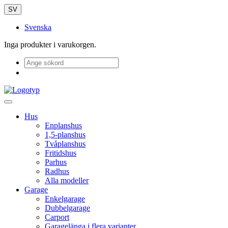
SV
Svenska
Inga produkter i varukorgen.
Hus
Enplanshus
1,5-planshus
Tvåplanshus
Fritidshus
Parhus
Radhus
Alla modeller
Garage
Enkelgarage
Dubbelgarage
Carport
Garagelänga i flera varianter