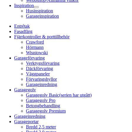
Webbshop-Allmänna villkor
Inspiration
Husinspiration
Garageinspiration
Entrétak
Fasadfärg
Fjärrkontroller & porttillbehör
Crawford
Hörmann
Wisniowski
Garageförvaring
Verktygsförvaring
Däckförvaring
Väggpaneler
Förvaringshyllor
Garageinredning
Garagegolv
Garagegolv Basic(serien har utgått)
Garagegolv Pro
Betongbehandling
Garagegolv Premium
Garageinredning
Garageportar
Bredd 2,5 meter