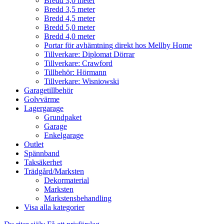
Bredd 3,0 meter
Bredd 3,5 meter
Bredd 4,5 meter
Bredd 5,0 meter
Bredd 4,0 meter
Portar för avhämtning direkt hos Mellby Home
Tillverkare: Diplomat Dörrar
Tillverkare: Crawford
Tillbehör: Hörmann
Tillverkare: Wisniowski
Garagetillbehör
Golvvärme
Lagergarage
Grundpaket
Garage
Enkelgarage
Outlet
Spännband
Taksäkerhet
Trädgård/Marksten
Dekormaterial
Marksten
Markstensbehandling
Visa alla kategorier