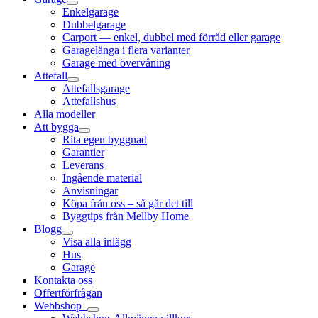
Enkelgarage
Dubbelgarage
Carport — enkel, dubbel med förråd eller garage
Garagelänga i flera varianter
Garage med övervåning
Attefall
Attefallsgarage
Attefallshus
Alla modeller
Att bygga
Rita egen byggnad
Garantier
Leverans
Ingående material
Anvisningar
Köpa från oss – så går det till
Byggtips från Mellby Home
Blogg
Visa alla inlägg
Hus
Garage
Kontakta oss
Offertförfrågan
Webbshop