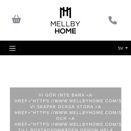
SV
VI GÖR INTE BARA <A
HREF="HTTPS://WWW.MELLBYHOME.COM/SV/VI
VI SKAPAR OCKSÅ STORA <A
HREF="HTTPS://WWW.MELLBYHOME.COM/SV/R
OCH <A
HREF="HTTPS://WWW.MELLBYHOME.COM/SV/C
TILL BOSTADSOMRÅDEN GENOM HELA