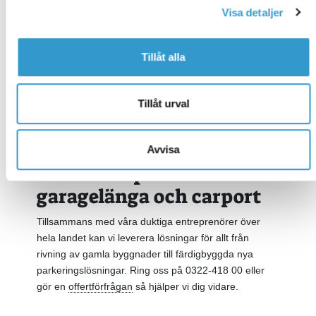
din garagelänga
Visa detaljer
Ta vår hjälp att rita och projektera din garagelänga.
Vår erfarenhet visar att det resulterar i mer hållbara
Tillåt alla
och ändamålsenliga byggnader till ett pris som ofta är
hälften mot vad det blir när man använt arkitekt. Det
beror på att vi är experter på moderna och
Tillåt urval
kostnadseffektiva lösningar för garageområden. Ring
oss så hjälper vi dig med ert garageprojekt från början
till slut.
Avvisa
Totalentreprenad av
garagelänga och carport
Tillsammans med våra duktiga entreprenörer över
hela landet kan vi leverera lösningar för allt från
rivning av gamla byggnader till färdigbyggda nya
parkeringslösningar. Ring oss på 0322-418 00 eller
gör en
offertförfrågan
så hjälper vi dig vidare.