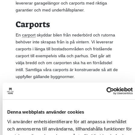
levererar garagelängor och carports med riktiga
garantier och med underhållsplaner.
Carports
En
carport
skyddar bilen från nederbörd och rutorna
behöver inte skrapas från is på vintern. Vi levererar
carports i länga till bostadsområden och fristående
carport till exempelvis villa och parhus. Det går att
välja bredd och om carporten ska ha en förrådsdel
intill. Samtliga våra carports är konstruerade så att de
uppfyller gällande byggnormer.
Nybyggt villaområde i Strängnäs som behövde
matchande carports. Här har vi byggt 6 st carports
med förråd i blocksystem.
Denna webbplats använder cookies
Garagelänga
Vi använder enhetsidentifierare för att anpassa innehållet
och annonserna till användarna, tillhandahålla funktioner för
Det finns olika varianter på garagelänga, infart på en