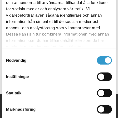
och annonserna till användarna, tillhandahålla funktioner
för sociala medier och analysera vår trafik. Vi
vidarebefordrar även sådana identifierare och annan
information från din enhet till de sociala medier och
annons- och analysföretag som vi samarbetar med.
Dessa kan i sin tur kombinera informationen med annan
information som du har tillhandahållit eller som de har
samlat in när du har använt deras tjänster.
Samtyckesval
Hus
Nödvändig
3 snygga soffgrupper till din
uteplats
Inställningar
Statistik
Marknadsföring
0322-418 00