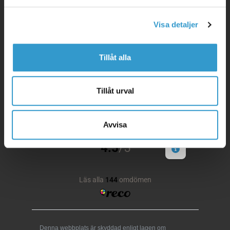
info.sv@mellbyhome.com
Visa detaljer
Hus
Tillåt alla
Tillåt urval
Garage
Avvisa
Denna webbplats är skyddad enligt lagen om