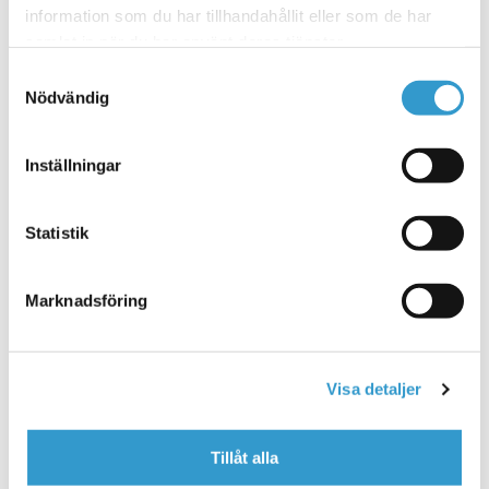
Taksteg universal
information som du har tillhandahållit eller som de har
99
kr
från
inkl. moms
samlat in när du har använt deras tjänster.
Samtyckesval
Välj alternativ
Nödvändig
Den här produkten har flera varianter. De olika
alternativen kan väljas på produktsidan
Inställningar
Statistik
Taksteg för plåttak
119
kr
från
inkl. moms
Marknadsföring
Välj alternativ
Den här produkten har flera varianter. De olika
Visa detaljer
alternativen kan väljas på produktsidan
Tillåt alla