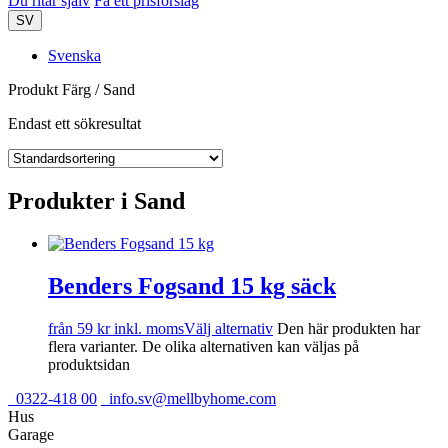
Du ritar själv
Få ett prisförslag
SV
Svenska
Produkt Färg / Sand
Endast ett sökresultat
Produkter i Sand
Benders Fogsand 15 kg säck
från
59
kr
inkl. moms
Välj alternativ
Den här produkten har
flera varianter. De olika alternativen kan väljas på
produktsidan
0322-418 00
info.sv@mellbyhome.com
Hus
Garage