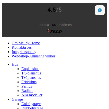
Om Mellby Home
Kontakta oss
Integritetspolicy
Webbshop-Allmänna villkor
Hus
Enplanshus
1,5-planshus
Tvåplanshus
Fritidshus
Parhus
Radhus
Alla modeller
Garage
Enkelgarage
Dubbelgarage