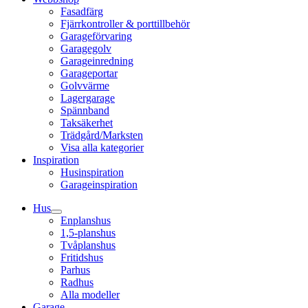
Fasadfärg
Fjärrkontroller & porttillbehör
Garageförvaring
Garagegolv
Garageinredning
Garageportar
Golvvärme
Lagergarage
Spännband
Taksäkerhet
Trädgård/Marksten
Visa alla kategorier
Inspiration
Husinspiration
Garageinspiration
Hus
Enplanshus
1,5-planshus
Tvåplanshus
Fritidshus
Parhus
Radhus
Alla modeller
Garage