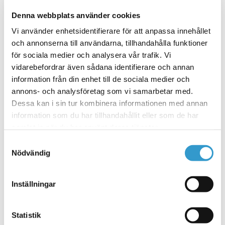
Webbshop-Allmänna villkor
Inspiration
Denna webbplats använder cookies
Husinspiration
Garageinspiration
Vi använder enhetsidentifierare för att anpassa innehållet
och annonserna till användarna, tillhandahålla funktioner
Entrétak
Fasadfärg
för sociala medier och analysera vår trafik. Vi
Fjärrkontroller & porttillbehör
vidarebefordrar även sådana identifierare och annan
Crawford
information från din enhet till de sociala medier och
Hörmann
Wisniowski
annons- och analysföretag som vi samarbetar med.
Garageförvaring
Dessa kan i sin tur kombinera informationen med annan
Verktygsförvaring
information som du har tillhandahållit eller som de har
Däckförvaring
Väggpaneler
samlat in när du har använt deras tjänster.
Förvaringshyllor
Samtyckesval
Garageinredning
Nödvändig
Garagegolv
Garagegolv Basic(serien har utgått)
Garagegolv Pro
Betongbehandling
Inställningar
Garagegolv Premium
Garageinredning
Garageportar
Statistik
Bredd 2,5 meter