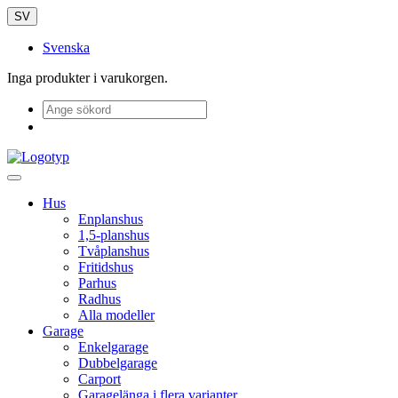
SV
Svenska
Inga produkter i varukorgen.
Hus
Enplanshus
1,5-planshus
Tvåplanshus
Fritidshus
Parhus
Radhus
Alla modeller
Garage
Enkelgarage
Dubbelgarage
Carport
Garagelänga i flera varianter