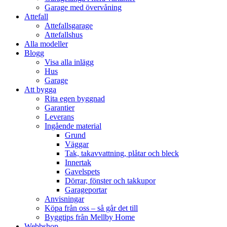
Garage med övervåning
Attefall
Attefallsgarage
Attefallshus
Alla modeller
Blogg
Visa alla inlägg
Hus
Garage
Att bygga
Rita egen byggnad
Garantier
Leverans
Ingående material
Grund
Väggar
Tak, takavvattning, plåtar och bleck
Innertak
Gavelspets
Dörrar, fönster och takkupor
Garageportar
Anvisningar
Köpa från oss – så går det till
Byggtips från Mellby Home
Webbshop