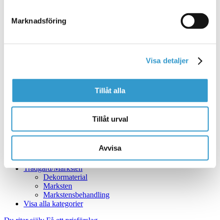
Bredd 3,0 meter
Bredd 3,5 meter
Bredd 4,5 meter
Marknadsföring
Bredd 5,0 meter
Bredd 4,0 meter
Portar för avhämtning direkt hos Mellby Home
Tillverkare: Diplomat Dörrar
Visa detaljer
Tillverkare: Crawford
Tillbehör: Hörmann
Tillverkare: Wisniowski
Garagetillbehör
Tillåt alla
Golvvärme
Lagergarage
Grundpaket
Tillåt urval
Garage
Enkelgarage
Outlet
Avvisa
Spännband
Taksäkerhet
Trädgård/Marksten
Dekormaterial
Marksten
Markstensbehandling
Visa alla kategorier