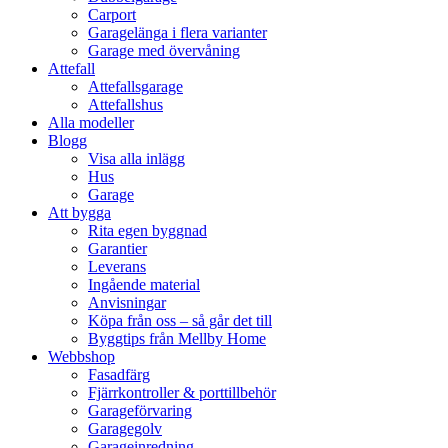
Carport
Garagelänga i flera varianter
Garage med övervåning
Attefall
Attefallsgarage
Attefallshus
Alla modeller
Blogg
Visa alla inlägg
Hus
Garage
Att bygga
Rita egen byggnad
Garantier
Leverans
Ingående material
Anvisningar
Köpa från oss – så går det till
Byggtips från Mellby Home
Webbshop
Fasadfärg
Fjärrkontroller & porttillbehör
Garageförvaring
Garagegolv
Garageinredning