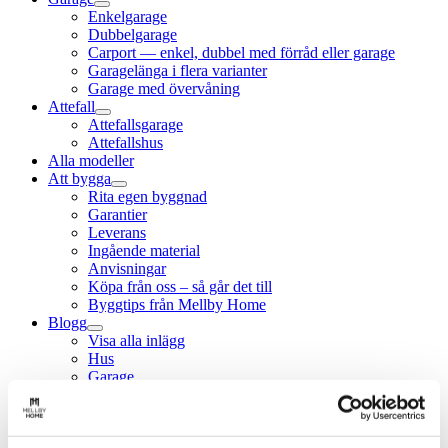
Enkelgarage
Dubbelgarage
Carport — enkel, dubbel med förråd eller garage
Garagelänga i flera varianter
Garage med övervåning
Attefall
Attefallsgarage
Attefallshus
Alla modeller
Att bygga
Rita egen byggnad
Garantier
Leverans
Ingående material
Anvisningar
Köpa från oss – så går det till
Byggtips från Mellby Home
Blogg
Visa alla inlägg
Hus
Garage
Kontakta oss
Offertförfrågan
Webbshop