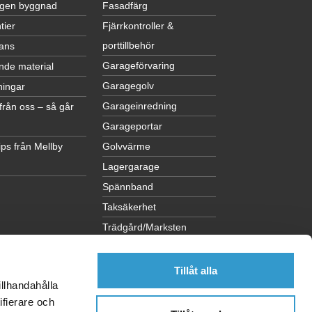
egen byggnad
Fasadfärg
tier
Fjärrkontroller &
porttillbehör
ans
Garageförvaring
nde material
Garagegolv
ningar
Garageinredning
från oss – så går
Garageportar
ps från Mellby
Golvvärme
Lagergarage
Spännband
Taksäkerhet
Trädgård/Marksten
Visa alla kategorier
Tillåt alla
illhandahålla
ifierare och