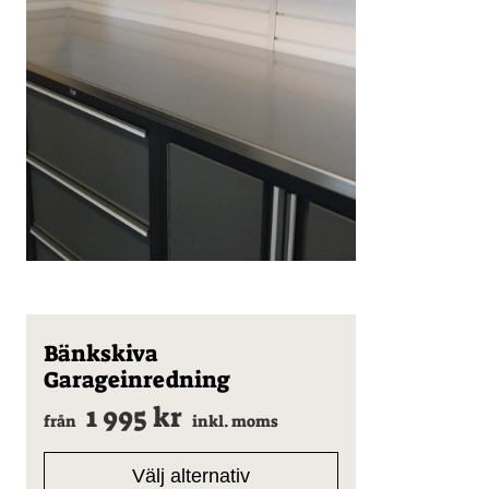
Den
Bänkskiva
här
Garageinredning
produkten
har
1 995
kr
från
inkl. moms
flera
varianter.
De
Välj alternativ