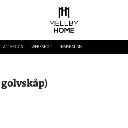
ATT BYGGA
WEBBSHOP
INSPIRATION
 golvskåp)