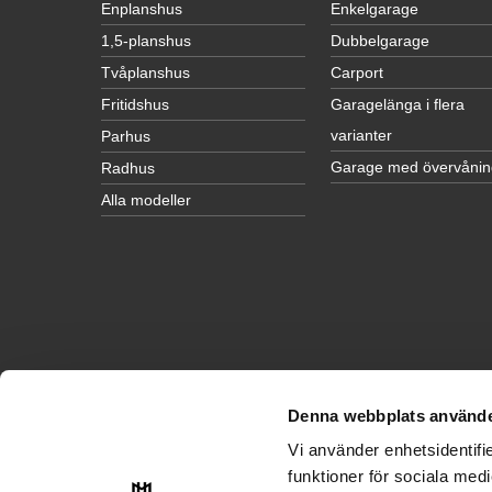
Enplanshus
Enkelgarage
1,5-planshus
Dubbelgarage
Tvåplanshus
Carport
Fritidshus
Garagelänga i flera
varianter
Parhus
Garage med övervånin
Radhus
Alla modeller
Denna webbplats använde
INSPIRATION
Vi använder enhetsidentifie
Husinspiration
funktioner för sociala medi
Garageinspiration