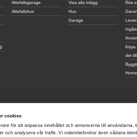
Attefallsgarage
Visa alla inlägg
Rita 
Attefallshus
Hus
Garan
Garage
Lever
Ingåe
Anvis
g
Köpa 
det till
Byggti
Home
r cookies
rare för att anpassa innehållet och annonserna till användarna, t
er och analysera vår trafik. Vi vidarebefordrar även sådana ident