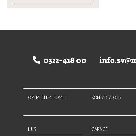
olika
Endast ett sökresultat
alternativen
kan
väljas
på
produktsidan
0322-418 00
info.sv@
OM MELLBY HOME
KONTAKTA OSS
HUS
GARAGE