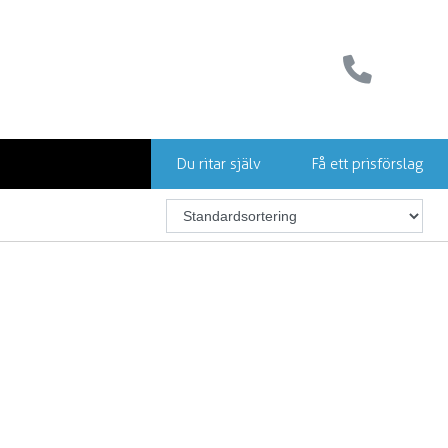
Du ritar själv
Få ett prisförslag