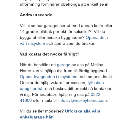
utformning förhindrar obehöriga att enkelt se in.
Ändra utseende
Vill ni se hur garaget ser ut med annan kulör eller
14 grader plåttak perfekt för solceller? Vill du
bygga ut eller minska byggnaden?
Öppna det i
vårt ritsystem
och ändra som du önskar.
Vad kostar det nyckelfärdigt?
När du beställer ett
garage
av oss på Mellby
Home kan vi hjälpa dig fram till färdig byggnad.
Öppna byggnaden i ritsystemet
och se pris direkt.
Önskar du hjälp vidare i processen,
fyll i dina
uppgifter här
och beskriv ditt projekt så kontaktar
vi dig. För snabbare hjälp ring oss på
0322-
41800
eller maila till
info.sv@mellbyhome.com
.
Vill du se fler modeller?
Utforska alla våra
enkelgarage här.