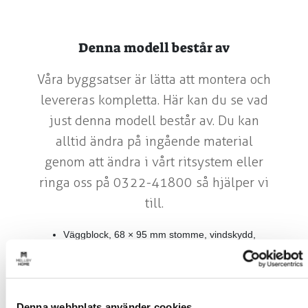
Denna modell består av
Våra byggsatser är lätta att montera och
levereras kompletta. Här kan du se vad
just denna modell består av. Du kan
alltid ändra på ingående material
genom att ändra i vårt ritsystem eller
ringa oss på 0322-41800 så hjälper vi
till.
Väggblock, 68 × 95 mm stomme, vindskydd,
luftläkt och stående spårpanel.
Fönster från Elitfönster, träfönster med U-värde
1,5. Antal och mått enligt planritning.
Levereras monterade i väggblock med
utvändiga smygar, foder och plåtar.
Denna webbplats använder cookies