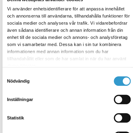
Ytterdörrar från Diplomat Dörrar U-värde 0,9.
Vi använder enhetsidentifierare för att anpassa innehållet
Antal och mått enligt planritning.
och annonserna till användarna, tillhandahålla funktioner för
Levereras monterade i väggblock med
utvändiga smygar, foder och plåtar.
sociala medier och analysera vår trafik. Vi vidarebefordrar
Takskjutport med portmotor antal och storlek
även sådana identifierare och annan information från din
enligt planritning.
enhet till de sociala medier och annons- och analysföretag
Färdigpanelade gavelspetsar.
som vi samarbetar med. Dessa kan i sin tur kombinera
Fribärande, CE-märkta fackverkstakstolar med
informationen med annan information som du har
öppna takfötter.
Yttertak består av underlagstak av frihängande
tillhandahållit eller som de har samlat in när du har använt
trampsäker takduk, läkt och betongtakpannor.
deras tjänster.
Vindskivor av trä med täckplåt.
Samtyckesval
Takavvattning, rännor och stuprör i plåt.
Nödvändig
Sylltätning.
Insektsnät
Vindavstyvningsbeslag
Spik, skruv och infästningsbeslag.
Inställningar
Vill du ändra eller lägga till material samt se vad
montage kostar?
klicka här
för att konfigurera din
Statistik
byggnad.