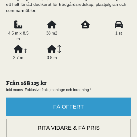
ett helt förråd dedikerat för trädgårdsredskap, plastjulgran och
sommarmöbler.
4.5 m x 8.5
38 m2
1 st
m
2.7 m
3.8 m
Från 168 125 kr
Inkl moms. Exklusive frakt, montage och inredning *
FÅ OFFERT
RITA VIDARE & FÅ PRIS