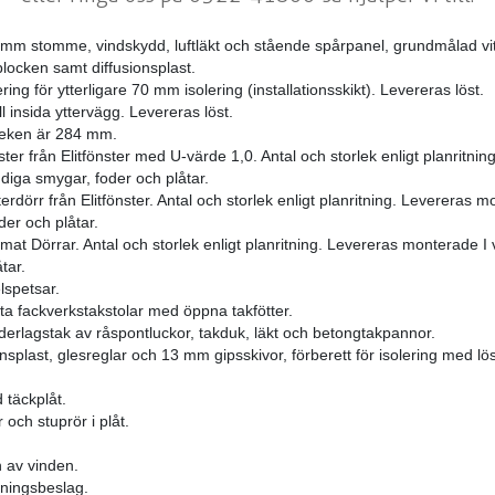
 mm stomme, vindskydd, luftläkt och stående spårpanel, grundmålad v
blocken samt diffusionsplast.
ring för ytterligare 70 mm isolering (installationsskikt). Levereras löst.
l insida yttervägg. Levereras löst.
leken är 284 mm.
er från Elitfönster med U-värde 1,0. Antal och storlek enligt planritni
iga smygar, foder och plåtar.
rdörr från Elitfönster. Antal och storlek enligt planritning. Levereras
er och plåtar.
omat Dörrar. Antal och storlek enligt planritning. Levereras monterade
tar.
spetsar.
a fackverkstakstolar med öppna takfötter.
derlagstak av råspontluckor, takduk, läkt och betongtakpannor.
nsplast, glesreglar och 13 mm gipsskivor, förberett för isolering med lös
 täckplåt.
 och stuprör i plåt.
on av vinden.
tningsbeslag.