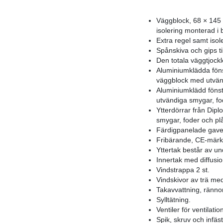
Väggblock, 68 × 145
isolering monterad i 
Extra regel samt isole
Spånskiva och gips til
Den totala väggtjock
Aluminiumklädda fönst
väggblock med utvänd
Aluminiumklädd fönste
utvändiga smygar, fod
Ytterdörrar från Dipl
smygar, foder och plå
Färdigpanelade gavel
Fribärande, CE-märkt
Yttertak består av un
Innertak med diffusio
Vindstrappa 2 st.
Vindskivor av trä med
Takavvattning, rännor
Sylltätning.
Ventiler för ventilati
Spik, skruv och infäs