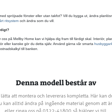
 med spröjsade fönster eller utan takfot? Vill du bygga ut, ändra planlösni
rt ritsystem
och ändra som du vill.
rdigt?
v oss på Mellby Home kan vi hjälpa dig fram till färdigt skal. Interiör, p
nör eller kanske gör du detta själv. Använd gärna vår smarta
husbyggark
stnadskalkyl till banken.
Denna modell består av
 lätta att montera och levereras kompletta. Här kan d
u kan alltid ändra på ingående material genom att än
eller ringa oss på 0322-41800 så hjälper vi till.