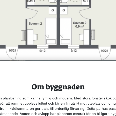
Om byggnaden
n planlösning som känns rymlig och modern. Med stora fönster i kök o
ör att rummet upplevs luftigt och får en fin utsikt mot uteplats och omg
drum. klädkammaren ger plats till ordentlig förvaring. Detta parhus pas
ärsboende. Vatten och avlopp har planerats centralt för en billigare by