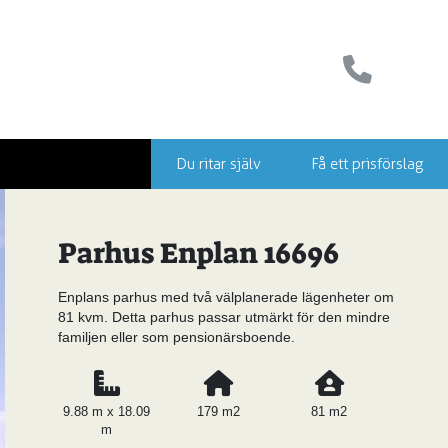
Du ritar själv
Få ett prisförslag
Parhus Enplan 16696
Enplans parhus med två välplanerade lägenheter om
81 kvm. Detta parhus passar utmärkt för den mindre
familjen eller som pensionärsboende.
9.88 m x 18.09
179 m2
81 m2
m