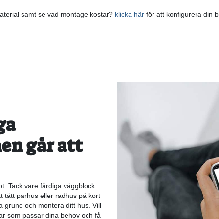
l material samt se vad montage kostar?
klicka här
för att konfigurera din 
ga
en går att
bt. Tack vare färdiga väggblock
 tätt parhus eller radhus på kort
a grund och montera ditt hus. Vill
gar som passar dina behov och få