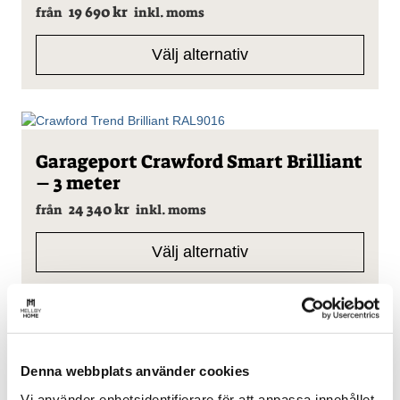
har
19 690
kr
från
inkl. moms
flera
varianter.
Välj alternativ
De
olika
alternativen
kan
väljas
på
Den
Garageport Crawford Smart Brilliant
produktsidan
här
– 3 meter
produkten
har
24 340
kr
från
inkl. moms
flera
varianter.
Välj alternativ
De
olika
alternativen
kan
väljas
på
Den
Garageport Crawford Smart Slät –
produktsidan
här
Denna webbplats använder cookies
2,5 meter
produkten
Vi använder enhetsidentifierare för att anpassa innehållet