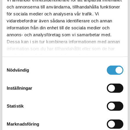
har
20 065
kr
från
inkl. moms
och annonserna till användarna, tillhandahålla funktioner
flera
varianter.
för sociala medier och analysera vår trafik. Vi
Välj alternativ
De
vidarebefordrar även sådana identifierare och annan
olika
information från din enhet till de sociala medier och
alternativen
annons- och analysföretag som vi samarbetar med.
kan
Dessa kan i sin tur kombinera informationen med annan
väljas
på
Den
information som du har tillhandahållit eller som de har
Garageport Crawford Smart Slät – 3
produktsidan
här
samlat in när du har använt deras tjänster.
meter
produkten
Samtyckesval
har
26 715
kr
från
inkl. moms
Nödvändig
flera
varianter.
Välj alternativ
De
Inställningar
olika
alternativen
kan
väljas
Statistik
på
Den
Garageport Crawford Smart
produktsidan
här
Woodgrain – 2,5 meter
produkten
Marknadsföring
har