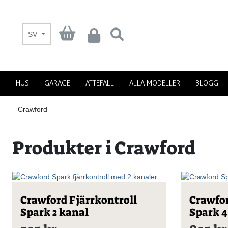
SV
HUS
GARAGE
ATTEFALL
ALLA MODELLER
BLOGG
Crawford
Produkter i Crawford
Crawford Fjärrkontroll
Crawfor
Spark 2 kanal
Spark 4