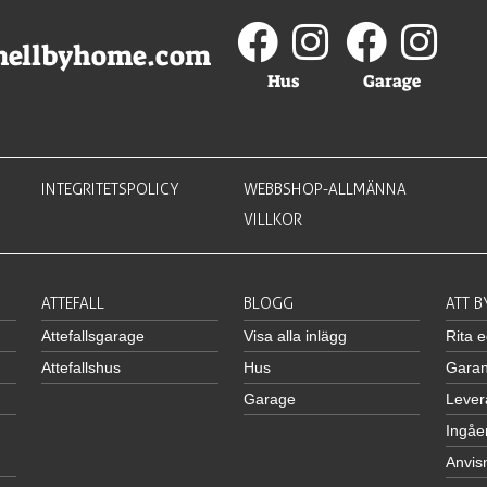
mellbyhome.com
Hus
Garage
INTEGRITETSPOLICY
WEBBSHOP-ALLMÄNNA
VILLKOR
ATTEFALL
BLOGG
ATT 
Attefallsgarage
Visa alla inlägg
Rita 
Attefallshus
Hus
Garan
Garage
Lever
Ingåe
Anvis