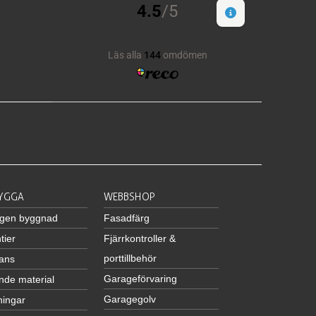
BYGGA
WEBBSHOP
egen byggnad
Fasadfärg
tier
Fjärrkontroller &
porttillbehör
ans
Garageförvaring
nde material
Garagegolv
ningar