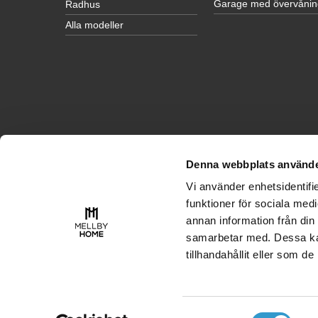
Garage med övervånin
Radhus
Alla modeller
Denna webbplats använde
INSPIRATION
Vi använder enhetsidentifie
Husinspiration
funktioner för sociala medi
Garageinspiration
annan information från din
samarbetar med. Dessa kan
tillhandahållit eller som d
Denna webbplats är skyddad enligt lagen om upphovsrätt.
Webbpl
Webbplatsen är producerad av digiPlant AB
Samtyckesval