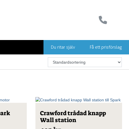
Du ritar själv
Få ett prisförslag
park
Crawford trådad knapp
Wall station