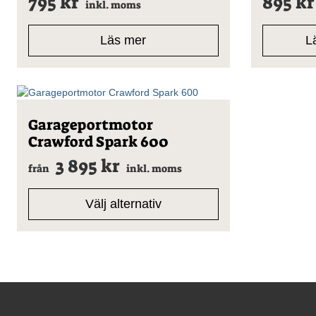
795
kr
895
kr
inkl. moms
Läs mer
Lä
Den
Garageportmotor
här
Crawford Spark 600
produkten
har
3 895
kr
från
inkl. moms
flera
varianter.
De
Välj alternativ
olika
Visar alla 5 resultat
alternativen
kan
väljas
på
produktsidan