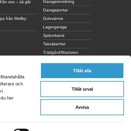
Garageinredning
från oss – så går
Garageportar
ps från Mellby
Golvvärme
Lagergarage
Spännband
Taksäkerhet
Trädgård/Marksten
Visa alla kategorier
Tillåt alla
illhandahålla
ifierare och
Tillåt urval
vi
 du har
Avvisa