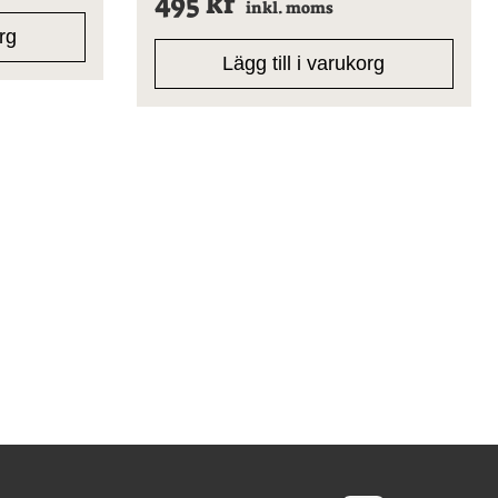
495
kr
inkl. moms
org
Lägg till i varukorg