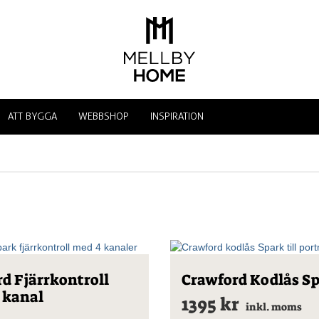
ATT BYGGA
WEBBSHOP
INSPIRATION
d Fjärrkontroll
Crawford Kodlås S
 kanal
1395
kr
inkl. moms