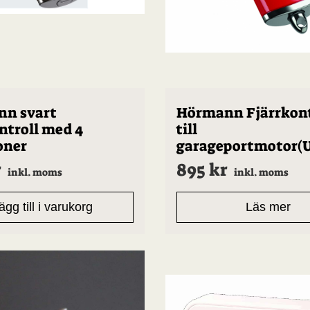
n svart
Hörmann Fjärrkont
ntroll med 4
till
oner
garageportmotor(U
r
895
kr
inkl. moms
inkl. moms
ägg till i varukorg
Läs mer