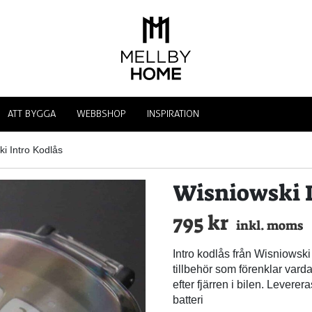
ATT BYGGA
WEBBSHOP
INSPIRATION
i Intro Kodlås
Wisniowski I
795
kr
inkl. moms
Intro kodlås från Wisniowski 
tillbehör som förenklar vard
efter fjärren i bilen. Levere
batteri