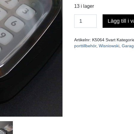
13 i lager
Lägg till i 
Antal
Artikelnr:
K5064 Svart
Kategori
porttillbehör
,
Wisniowski
,
Garag