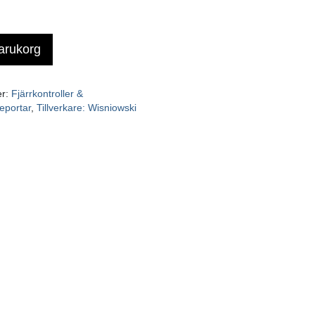
varukorg
er:
Fjärrkontroller &
eportar
,
Tillverkare: Wisniowski