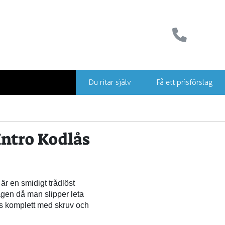
Du ritar själv
Få ett prisförslag
ntro Kodlås
är en smidigt trådlöst
agen då man slipper leta
ras komplett med skruv och