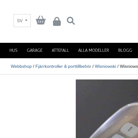
SV
HUS
GARAGE
ATTEFALL
ALLA MODELLER
BLOGG
Webbshop
/
Fjärrkontroller & porttillbehör
/
Wisniowski
/ Wisniowsk