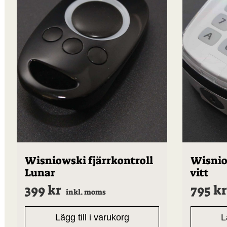
Wisniowski fjärrkontroll
Wisnio
Lunar
vitt
399
kr
795
kr
inkl. moms
Lägg till i varukorg
L