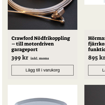
Crawford Nödfrikoppling
Hörman
– till motordriven
fjärrko
garageport
funkti
399
kr
895
k
inkl. moms
Lägg till i varukorg
L