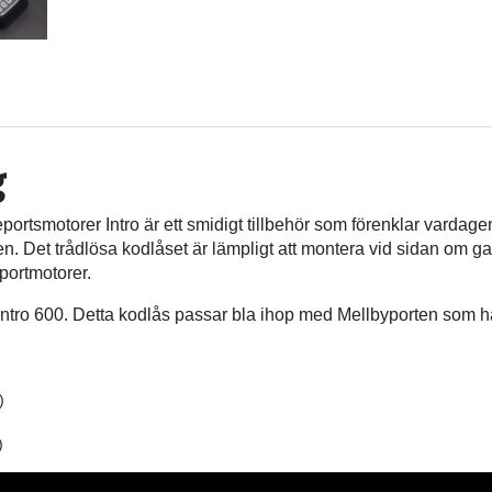
g
eportsmotorer Intro är ett smidigt tillbehör som förenklar vard
rren. Det trådlösa kodlåset är lämpligt att montera vid sidan om 
portmotorer.
 Intro 600. Detta kodlås passar bla ihop med Mellbyporten som ha
)
)