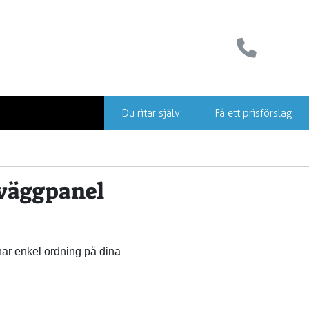
Du ritar själv
Få ett prisförslag
 väggpanel
har enkel ordning på dina