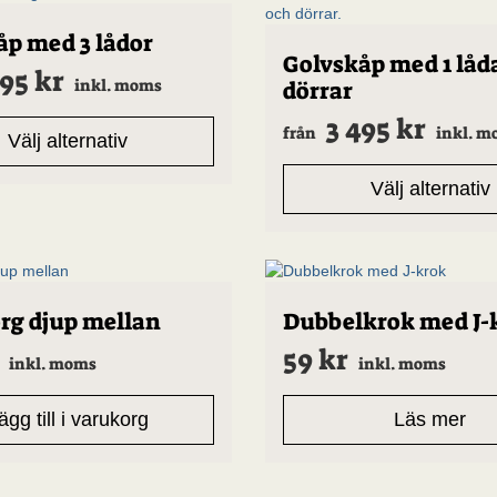
åp med 3 lådor
Den
Golvskåp med 1 låd
895
kr
här
dörrar
inkl. moms
produkten
har
3 495
kr
från
inkl. 
Välj alternativ
flera
varianter.
De
Välj alternativ
olika
n
alternativen
kan
väljas
på
an
rg djup mellan
Dubbelkrok med J-
produktsidan
59
kr
inkl. moms
inkl. moms
ägg till i varukorg
Läs mer