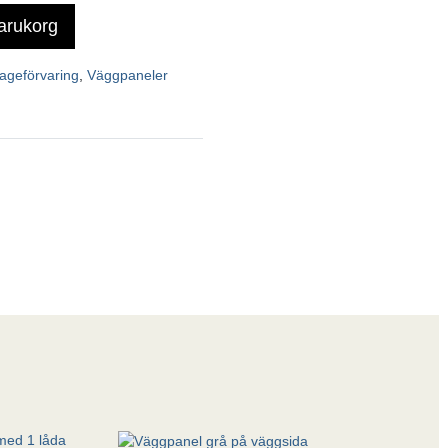
varukorg
ageförvaring
,
Väggpaneler