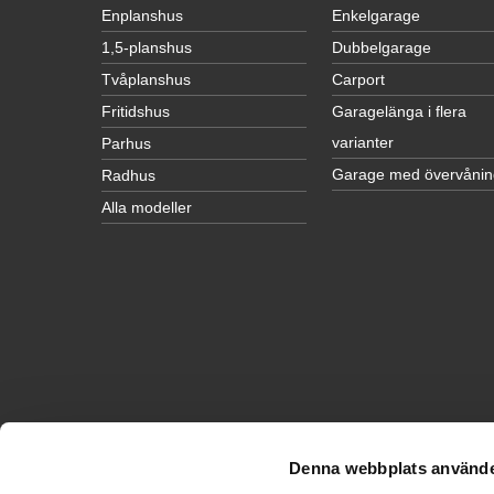
Enplanshus
Enkelgarage
1,5-planshus
Dubbelgarage
Tvåplanshus
Carport
Fritidshus
Garagelänga i flera
varianter
Parhus
Garage med övervånin
Radhus
Alla modeller
INSPIRATION
Husinspiration
Denna webbplats använde