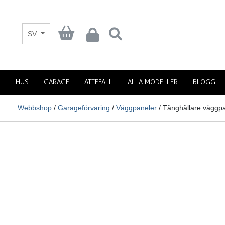
SV
HUS
GARAGE
ATTEFALL
ALLA MODELLER
BLOGG
Webbshop
/
Garageförvaring
/
Väggpaneler
/ Tånghållare väggp