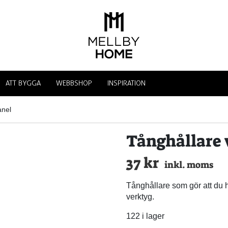
ATT BYGGA
WEBBSHOP
INSPIRATION
anel
Tånghållare
37
kr
inkl. moms
Tånghållare som gör att du 
verktyg.
122 i lager