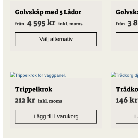
Den
Den
Golvskåp med 5 Lådor
Golvsk
här
här
4 595
kr
3 
produkten
produkten
från
inkl. moms
från
har
har
flera
flera
Välj alternativ
varianter.
varianter.
De
De
olika
olika
alternativen
alternative
kan
kan
väljas
väljas
på
på
produktsidan
produktsid
Trippelkrok
Trådko
212
kr
146
kr
inkl. moms
Lägg till i varukorg
L