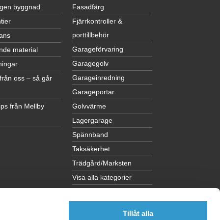
egen byggnad
Fasadfärg
tier
Fjärrkontroller &
porttillbehör
ans
Garageförvaring
nde material
Garagegolv
ningar
Garageinredning
från oss – så går
Garageportar
ps från Mellby
Golvvärme
Lagergarage
Spännband
Taksäkerhet
Trädgård/Marksten
Visa alla kategorier
Tillåt alla