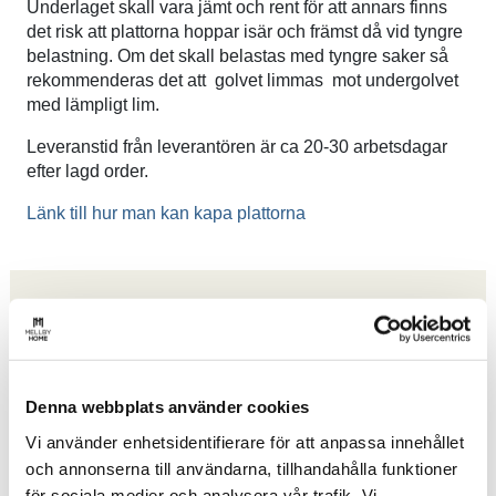
Underlaget skall vara jämt och rent för att annars finns
det risk att plattorna hoppar isär och främst då vid tyngre
belastning. Om det skall belastas med tyngre saker så
rekommenderas det att golvet limmas mot undergolvet
med lämpligt lim.
Leveranstid från leverantören är ca 20-30 arbetsdagar
efter lagd order.
Länk till hur man kan kapa plattorna
Relaterade produkter
Denna webbplats använder cookies
Vi använder enhetsidentifierare för att anpassa innehållet
Garagegolv Invisible Eco Classic
och annonserna till användarna, tillhandahålla funktioner
Grå
för sociala medier och analysera vår trafik. Vi