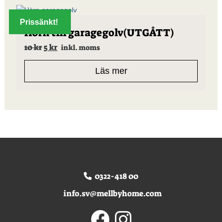
Prissänkt!
Hörn till garagegolv(UTGÅTT)
Det
Det
10
kr
5
kr
inkl. moms
ursprungliga
nuvarande
priset
priset
Läs mer
var:
är:
10 kr.
5 kr.
0322-418 00
info.sv@mellbyhome.com