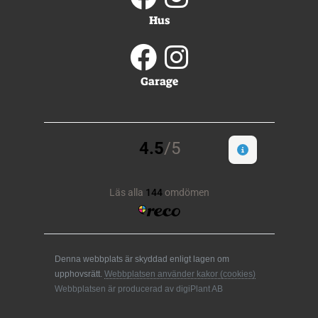
Hus
Garage
Denna webbplats är skyddad enligt lagen om
upphovsrätt.
Webbplatsen använder kakor (cookies)
Webbplatsen är producerad av digiPlant AB