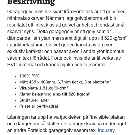
Beskrivning
Garagegolv Invisible svart från Fortelock är ett golv med
minimala skarvar. När man lagt golvplattorna så blir
resultatet ett intryck av att golvet är helt och endast små
skarvar syns. Detta garagegolv är ett golv som är
dämpande i sin ytan men samtidigt tål upp till 520kg/cm²
i punktbelastning. Golvet ger en känsla av en mer
exklusiv karaktär och passar även i andra ytor inomhus
såsom tex i förrådet. Fortelock Invisible är tillverkat av
PVC material och känns mjuka och följsamma
100% PVC
Mått 468 x 468mm, 6,7mm tjockt, 5 st plattor/m²
Vikt/platta 1,81,kg(9kg/m²)
Klarar belastning
upp till 520 kg/cm²
Strukturer:läder
Priset är per/kvadrat
Låsningen tar upp halva tjockleken på ”invisible”plattan
och därigenom så ställer detta högre krav på underlaget
än andra Fortelock garagegolv såsom tex
Industry
.