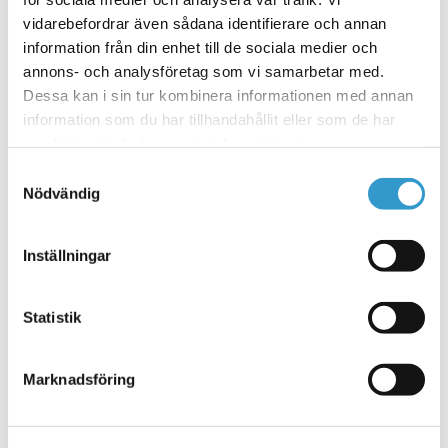
469
kr
inkl. moms
vidarebefordrar även sådana identifierare och annan
information från din enhet till de sociala medier och
Lägg till i varukorg
annons- och analysföretag som vi samarbetar med.
Dessa kan i sin tur kombinera informationen med annan
information som du har tillhandahållit eller som de har
samlat in när du har använt deras tjänster.
Prissänkt!
Garagegolv Vit(UTGÅTT)
Samtyckesval
Nödvändig
Det
Det
1045
kr
749
kr
inkl. moms
ursprungliga
nuvarande
priset
priset
Läs mer
Inställningar
var:
är:
1045 kr.
749 kr.
Statistik
Garagegolv Pro Grafit
Marknadsföring
1745
kr
inkl. moms