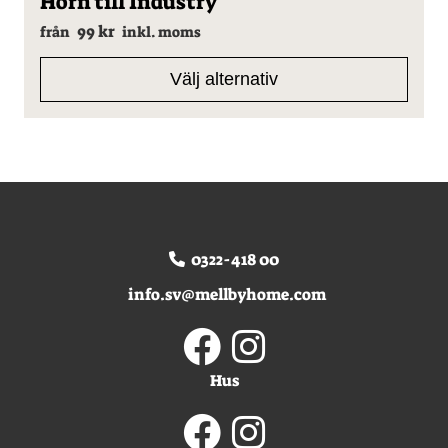
Hörn till Industry
här
99
kr
produkten
från
inkl. moms
har
flera
Välj alternativ
varianter.
Visar alla 8 resultat
De
olika
alternativen
kan
väljas
på
produktsidan
0322-418 00
info.sv@mellbyhome.com
Hus