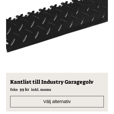
Den
Kantlist till Industry Garagegolv
här
99
kr
produkten
från
inkl. moms
har
flera
Välj alternativ
varianter.
De