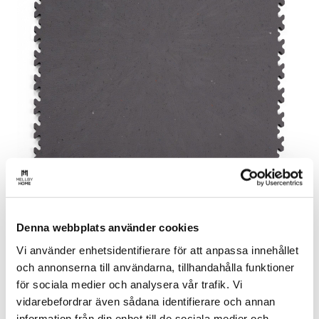
Garagegolv Industry Eco Classic
Denna webbplats använder cookies
Grafit (Läder)
Vi använder enhetsidentifierare för att anpassa innehållet
439
kr
inkl. moms
och annonserna till användarna, tillhandahålla funktioner
för sociala medier och analysera vår trafik. Vi
Lägg till i varukorg
vidarebefordrar även sådana identifierare och annan
information från din enhet till de sociala medier och