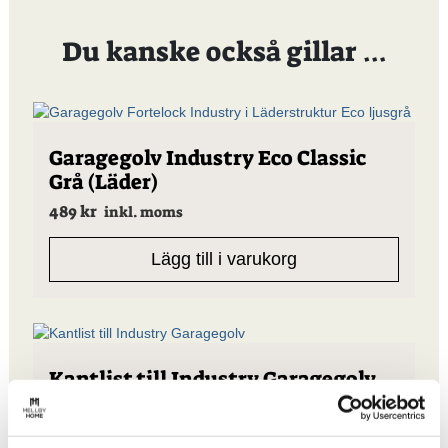
Du kanske också gillar …
Garagegolv Industry Eco Classic
Grå (Läder)
489
kr
inkl. moms
Lägg till i varukorg
Den
Kantlist till Industry Garagegolv
här
99
kr
produkten
från
inkl. moms
har
flera