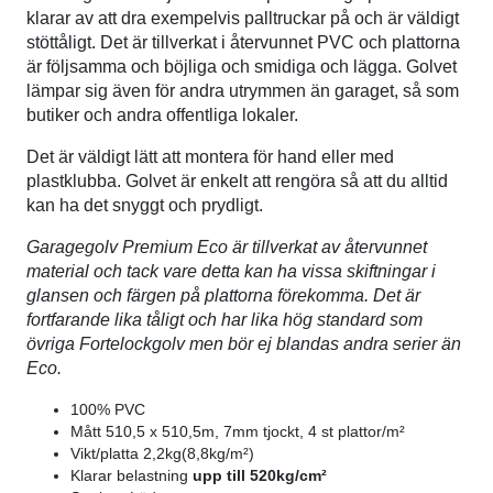
klarar av att dra exempelvis palltruckar på och är väldigt
stöttåligt. Det är tillverkat i återvunnet PVC och plattorna
är följsamma och böjliga och smidiga och lägga. Golvet
lämpar sig även för andra utrymmen än garaget, så som
butiker och andra offentliga lokaler.
Det är väldigt lätt att montera för hand eller med
plastklubba. Golvet är enkelt att rengöra så att du alltid
kan ha det snyggt och prydligt.
Garagegolv Premium Eco är tillverkat av återvunnet
material och tack vare detta kan ha vissa skiftningar i
glansen och färgen på plattorna förekomma. Det är
fortfarande lika tåligt och har lika hög standard som
övriga Fortelockgolv men bör ej blandas andra serier än
Eco.
100% PVC
Mått 510,5 x 510,5m, 7mm tjockt, 4 st plattor/m²
Vikt/platta 2,2kg(8,8kg/m²)
Klarar belastning
upp till 520kg/cm²