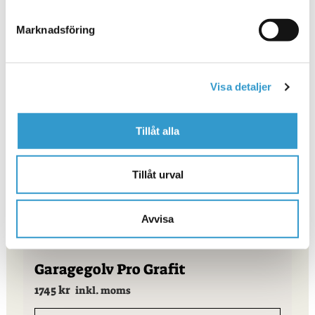
Marknadsföring
Relaterade produkter
Visa detaljer
Tillåt alla
Kantstycken med ögla(UTGÅTT)
Tillåt urval
Läs mer
Avvisa
Garagegolv Pro Grafit
1745
kr
inkl. moms