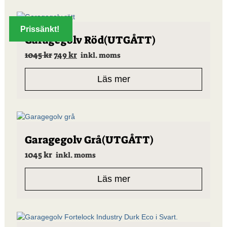
olika
alternativen
kan
Prissänkt!
väljas
Garagegolv Röd(UTGÅTT)
på
Det
Det
1045
kr
749
kr
inkl. moms
produktsidan
ursprungliga
nuvarande
priset
priset
Läs mer
var:
är:
1045 kr.
749 kr.
Garagegolv Grå(UTGÅTT)
1045
kr
inkl. moms
Läs mer