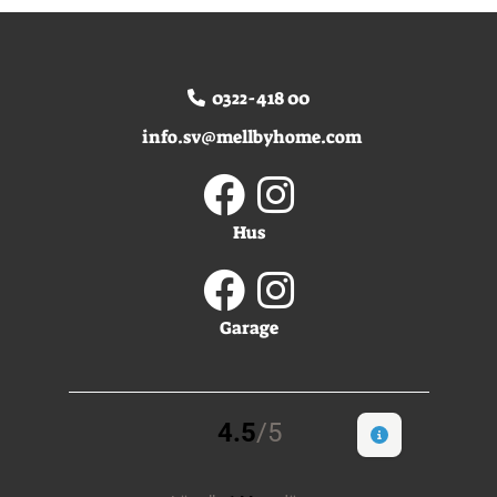
på
produktsidan
0322-418 00
info.sv@mellbyhome.com
Hus
Garage