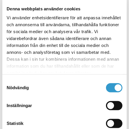
Välj alternativ
varianter.
Denna webbplats använder cookies
De
olika
Vi använder enhetsidentifierare för att anpassa innehållet
alternativen
och annonserna till användarna, tillhandahålla funktioner
kan
för sociala medier och analysera vår trafik. Vi
Den
väljas
Logga på garagegolvet (Industry)
vidarebefordrar även sådana identifierare och annan
här
på
499
kr
information från din enhet till de sociala medier och
produkten
från
inkl. moms
produktsidan
har
annons- och analysföretag som vi samarbetar med.
flera
Välj alternativ
Dessa kan i sin tur kombinera informationen med annan
varianter.
information som du har tillhandahållit eller som de har
De
samlat in när du har använt deras tjänster.
olika
alternativen
Samtyckesval
kan
Nödvändig
väljas
på
Garagegolv Industry Röd (Läder)
produktsidan
Inställningar
589
kr
inkl. moms
Lägg till i varukorg
Statistik