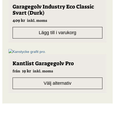
Garagegolv Industry Eco Classic
Svart (Durk)
409
kr
inkl. moms
Lägg till i varukorg
Den
Kantlist Garagegolv Pro
här
19
kr
produkten
från
inkl. moms
har
flera
Välj alternativ
varianter.
De
olika
alternativen
kan
väljas