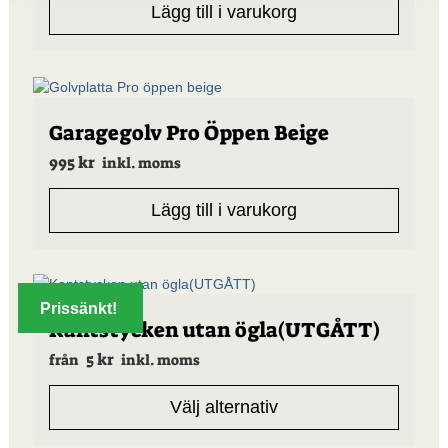
Lägg till i varukorg
Garagegolv Pro Öppen Beige
995
kr
inkl. moms
Lägg till i varukorg
Prissänkt!
Den
Kantstycken utan ögla(UTGÅTT)
här
5
kr
produkten
från
inkl. moms
har
flera
Välj alternativ
varianter.
De