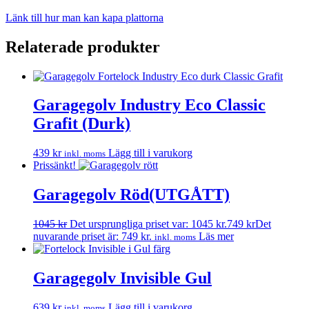
Länk till hur man kan kapa plattorna
Relaterade produkter
Garagegolv Industry Eco Classic
Grafit (Durk)
439
kr
Lägg till i varukorg
inkl. moms
Prissänkt!
Garagegolv Röd(UTGÅTT)
1045
kr
Det ursprungliga priset var: 1045 kr.
749
kr
Det
nuvarande priset är: 749 kr.
Läs mer
inkl. moms
Garagegolv Invisible Gul
639
kr
Lägg till i varukorg
inkl. moms