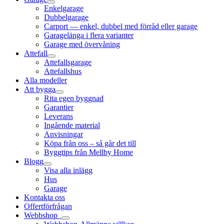
Enkelgarage
Dubbelgarage
Carport — enkel, dubbel med förråd eller garage
Garagelänga i flera varianter
Garage med övervåning
Attefall
Attefallsgarage
Attefallshus
Alla modeller
Att bygga
Rita egen byggnad
Garantier
Leverans
Ingående material
Anvisningar
Köpa från oss – så går det till
Byggtips från Mellby Home
Blogg
Visa alla inlägg
Hus
Garage
Kontakta oss
Offertförfrågan
Webbshop