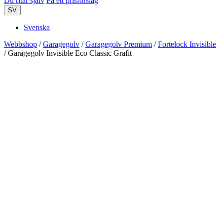
Du ritar själv
Få ett prisförslag
SV
Svenska
Webbshop
/
Garagegolv
/
Garagegolv Premium
/
Fortelock Invisible
/ Garagegolv Invisible Eco Classic Grafit