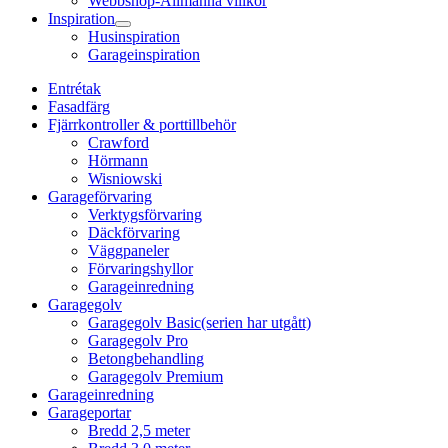
Webbshop-Allmänna villkor
Inspiration
Husinspiration
Garageinspiration
Entrétak
Fasadfärg
Fjärrkontroller & porttillbehör
Crawford
Hörmann
Wisniowski
Garageförvaring
Verktygsförvaring
Däckförvaring
Väggpaneler
Förvaringshyllor
Garageinredning
Garagegolv
Garagegolv Basic(serien har utgått)
Garagegolv Pro
Betongbehandling
Garagegolv Premium
Garageinredning
Garageportar
Bredd 2,5 meter