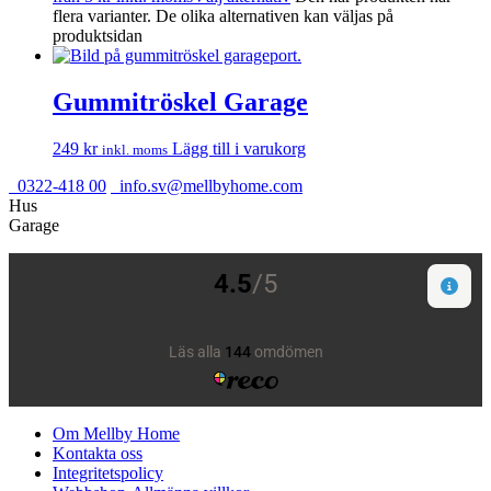
flera varianter. De olika alternativen kan väljas på
produktsidan
Gummitröskel Garage
249
kr
Lägg till i varukorg
inkl. moms
0322-418 00
info.sv@mellbyhome.com
Hus
Garage
Om Mellby Home
Kontakta oss
Integritetspolicy