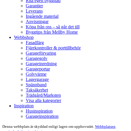
Rita egen byggnad
Garantier
Leverans
Ingående material
Anvisningar
Köpa från oss – så går det till
Byggtips från Mellby Home
Webbshop
Fasadfärg
Fjärrkontroller & porttillbehör
Garageförvaring
Garagegolv
Garageinredning
Garageportar
Golvvärme
Lagergarage
Spännband
Taksäkerhet
Trädgård/Marksten
Visa alla kategorier
Inspiration
Husinspiration
Garageinspiration
Denna webbplats är skyddad enligt lagen om upphovsrätt.
Webbplatsen