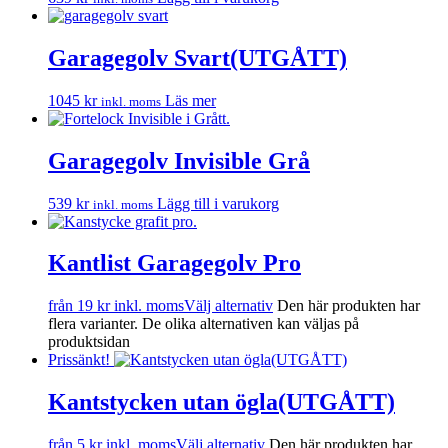
Garagegolv Svart(UTGÅTT)
1045
kr
Läs mer
inkl. moms
Garagegolv Invisible Grå
539
kr
Lägg till i varukorg
inkl. moms
Kantlist Garagegolv Pro
från
19
kr
inkl. moms
Välj alternativ
Den här produkten har
flera varianter. De olika alternativen kan väljas på
produktsidan
Prissänkt!
Kantstycken utan ögla(UTGÅTT)
från
5
kr
inkl. moms
Välj alternativ
Den här produkten har