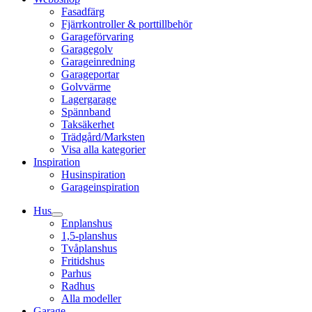
Fasadfärg
Fjärrkontroller & porttillbehör
Garageförvaring
Garagegolv
Garageinredning
Garageportar
Golvvärme
Lagergarage
Spännband
Taksäkerhet
Trädgård/Marksten
Visa alla kategorier
Inspiration
Husinspiration
Garageinspiration
Hus
Enplanshus
1,5-planshus
Tvåplanshus
Fritidshus
Parhus
Radhus
Alla modeller
Garage