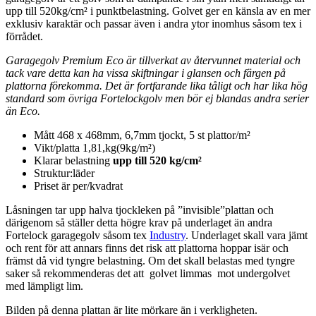
upp till 520kg/cm² i punktbelastning. Golvet ger en känsla av en mer
exklusiv karaktär och passar även i andra ytor inomhus såsom tex i
förrådet.
Garagegolv Premium Eco är tillverkat av återvunnet material och
tack vare detta kan ha vissa skiftningar i glansen och färgen på
plattorna förekomma. Det är fortfarande lika tåligt och har lika hög
standard som övriga Fortelockgolv men bör ej blandas andra serier
än Eco.
Mått 468 x 468mm, 6,7mm tjockt, 5 st plattor/m²
Vikt/platta 1,81,kg(9kg/m²)
Klarar belastning
upp till 520 kg/cm²
Struktur:läder
Priset är per/kvadrat
Låsningen tar upp halva tjockleken på ”invisible”plattan och
därigenom så ställer detta högre krav på underlaget än andra
Fortelock garagegolv såsom tex
Industry
. Underlaget skall vara jämt
och rent för att annars finns det risk att plattorna hoppar isär och
främst då vid tyngre belastning. Om det skall belastas med tyngre
saker så rekommenderas det att golvet limmas mot undergolvet
med lämpligt lim.
Bilden på denna plattan är lite mörkare än i verkligheten.