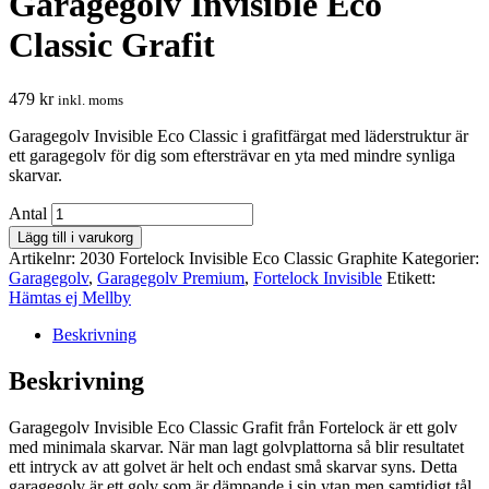
Garagegolv Invisible Eco
Classic Grafit
479
kr
inkl. moms
Garagegolv Invisible Eco Classic i grafitfärgat med läderstruktur är
ett garagegolv för dig som eftersträvar en yta med mindre synliga
skarvar.
Antal
Lägg till i varukorg
Artikelnr:
2030 Fortelock Invisible Eco Classic Graphite
Kategorier:
Garagegolv
,
Garagegolv Premium
,
Fortelock Invisible
Etikett:
Hämtas ej Mellby
Beskrivning
Beskrivning
Garagegolv Invisible Eco Classic Grafit från Fortelock är ett golv
med minimala skarvar. När man lagt golvplattorna så blir resultatet
ett intryck av att golvet är helt och endast små skarvar syns. Detta
garagegolv är ett golv som är dämpande i sin ytan men samtidigt tål