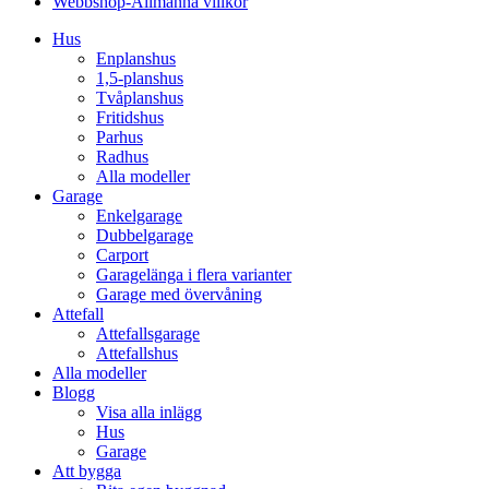
Webbshop-Allmänna villkor
Hus
Enplanshus
1,5-planshus
Tvåplanshus
Fritidshus
Parhus
Radhus
Alla modeller
Garage
Enkelgarage
Dubbelgarage
Carport
Garagelänga i flera varianter
Garage med övervåning
Attefall
Attefallsgarage
Attefallshus
Alla modeller
Blogg
Visa alla inlägg
Hus
Garage
Att bygga