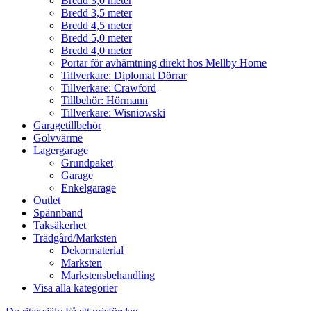
Bredd 3,0 meter
Bredd 3,5 meter
Bredd 4,5 meter
Bredd 5,0 meter
Bredd 4,0 meter
Portar för avhämtning direkt hos Mellby Home
Tillverkare: Diplomat Dörrar
Tillverkare: Crawford
Tillbehör: Hörmann
Tillverkare: Wisniowski
Garagetillbehör
Golvvärme
Lagergarage
Grundpaket
Garage
Enkelgarage
Outlet
Spännband
Taksäkerhet
Trädgård/Marksten
Dekormaterial
Marksten
Markstensbehandling
Visa alla kategorier