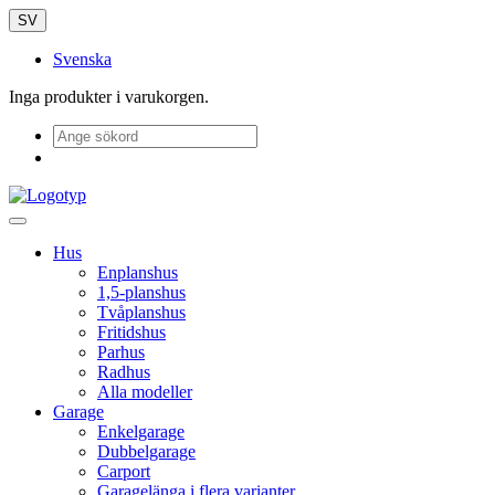
SV
Svenska
Inga produkter i varukorgen.
Hus
Enplanshus
1,5-planshus
Tvåplanshus
Fritidshus
Parhus
Radhus
Alla modeller
Garage
Enkelgarage
Dubbelgarage
Carport
Garagelänga i flera varianter