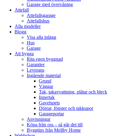
Garage med övervåning
Attefall
Attefallsgarage
Attefallshus
Alla modeller
Blogg
Visa alla inlägg
Hus
Garage
Att bygga
Rita egen byggnad
Garantier
Leverans
Ingående material
Grund
Väggar
Tak, takavvattning, plåtar och bleck
Innertak
Gavelspets
Dörrar, fönster och takkupor
Garageportar
Anvisningar
Köpa från oss – så går det till
Byggtips från Mellby Home
Webbshop